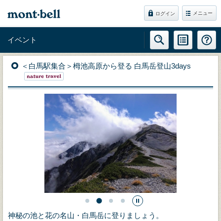
メニュー
ログイン
イベント
＜白馬駅集合＞栂池高原から登る 白馬岳登山3days
神秘の池と花の名山・白馬岳に登りましょう。