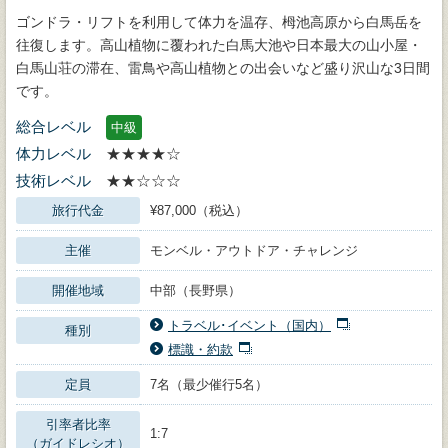
ゴンドラ・リフトを利用して体力を温存、栂池高原から白馬岳を
往復します。高山植物に覆われた白馬大池や日本最大の山小屋・
白馬山荘の滞在、雷鳥や高山植物との出会いなど盛り沢山な3日間
です。
総合レベル
中級
体力レベル
★★★★☆
技術レベル
★★☆☆☆
旅行代金
¥87,000（税込）
主催
モンベル・アウトドア・チャレンジ
開催地域
中部（長野県）
トラベル･イベント（国内）
種別
標識・約款
定員
7名（最少催行5名）
引率者比率
1:7
（ガイドレシオ）