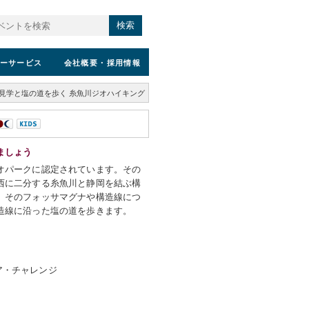
検索
ーサービス
会社概要
・採用情報
見学と塩の道を歩く 糸魚川ジオハイキング
ましょう
オパークに認定されています。その
西に二分する糸魚川と静岡を結ぶ構
。そのフォッサマグナや構造線につ
造線に沿った塩の道を歩きます。
）
ア・チャレンジ