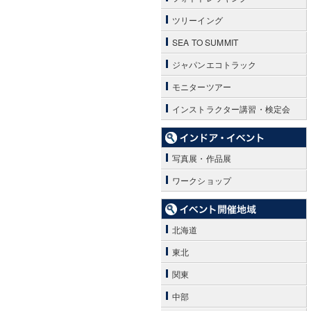
ツリーイング
SEA TO SUMMIT
ジャパンエコトラック
モニターツアー
インストラクター講習・検定会
写真展・作品展
ワークショップ
北海道
東北
関東
中部