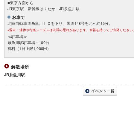
■東京方面から
JR東京駅－新幹線はくたか－JR糸魚川駅
お車で
北陸自動車道糸魚川ＩＣを下り、国道148号を北へ約15分。
※週末・連休や行楽シーズンは渋滞の恐れがあります。余裕を持ってご出発ください
≪駐車場≫
糸魚川駅駐車場・100台
有料（1日上限1,000円）
解散場所
JR糸魚川駅