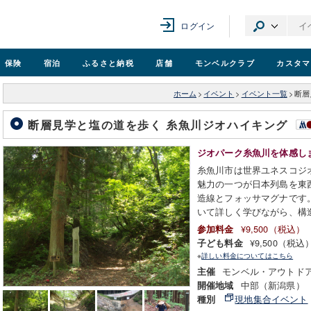
ログイン
保険
宿泊
ふるさと納税
店舗
モンベル
クラブ
カスタマ
ホーム
>
イベント
>
イベント一覧
>
断層
断層見学と塩の道を歩く 糸魚川ジオハイキング
ジオパーク糸魚川を体感し
糸魚川市は世界ユネスコジ
魅力の一つが日本列島を東
造線とフォッサマグナです
いて詳しく学びながら、構
¥9,500（税込）
参加料金
¥9,500（税込
子ども料金
※
詳しい料金についてはこちら
モンベル・アウトド
主催
中部（新潟県）
開催地域
現地集合イベント
種別