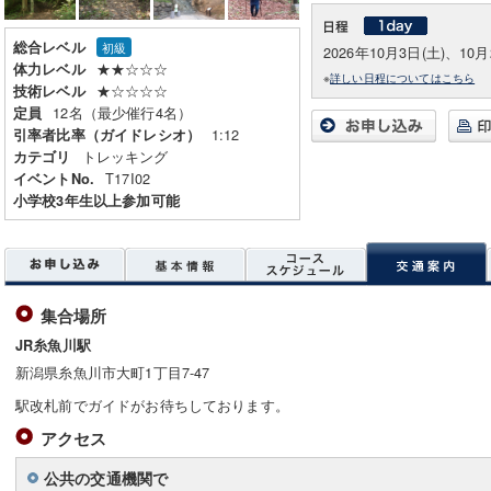
総合レベル
初級
2026年10月3日(土)、10月
★★☆☆☆
体力レベル
※
詳しい日程についてはこちら
★☆☆☆☆
技術レベル
12名（最少催行4名）
定員
1:12
引率者比率（ガイドレシオ）
トレッキング
カテゴリ
T17I02
イベントNo.
小学校3年生以上参加可能
集合場所
JR糸魚川駅
新潟県糸魚川市大町1丁目7-47
駅改札前でガイドがお待ちしております。
アクセス
公共の交通機関で