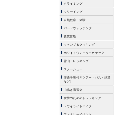
クライミング
ツリーイング
自然観察・体験
バードウォッチング
農業体験
キャンプ＆クッキング
ホワイトウォーターカヤック
雪山トレッキング
スノーシュー
交通手段付きツアー（バス・鉄道
など）
山歩き講習会
女性のためのトレッキング
トワイライトハイク
ファミリーイベント