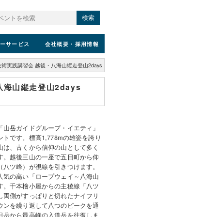
検索
ーサービス
会社概要
・採用情報
術実践講習会 越後・八海山縦走登山2days
海山縦走登山2days
「山岳ガイドグループ・イエティ」
トです。標高1,778mの雄姿を誇り
山は、古くから信仰の山として多く
す。越後三山の一座で五日町から仰
（八ツ峰）が視線を引きつけます。
人気の高い「ロープウェイ～八海山
す。千本檜小屋からの主稜線「八ツ
し両側がすっぱりと切れたナイフリ
ウンを繰り返して八つのピークを通
日岳から最高峰の入道岳を往復しま