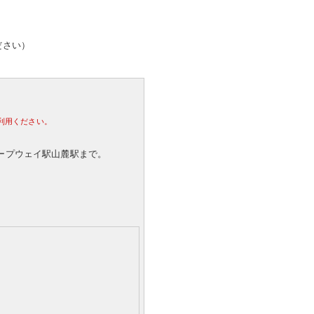
ださい）
利用ください。
ロープウェイ駅山麓駅まで。
。