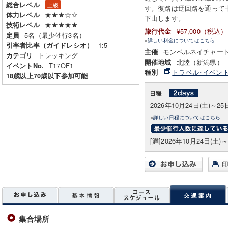
総合レベル
上級
す。復路は迂回路を通って
★★★☆☆
体力レベル
下山します。
★★★★★
技術レベル
¥57,000（税込）
旅行代金
5名（最少催行3名）
定員
※
詳しい料金についてはこちら
1:5
引率者比率（ガイドレシオ）
モンベルネイチャー
主催
トレッキング
カテゴリ
北陸（新潟県）
開催地域
T17OF1
イベントNo.
トラベル･イベン
種別
18歳以上70歳以下参加可能
2026年10月24日(土)～25
※
詳しい日程についてはこちら
[満]2026年10月24日(土)～
集合場所