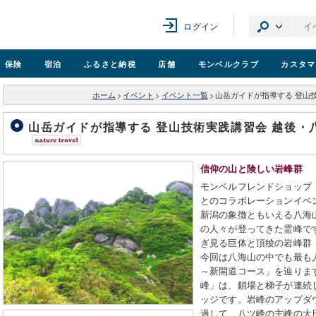
ログイン
保険
宿泊
ふるさと納税
店舗
モンベル
クラブ
カスタマ
ホーム
>
イベント
>
イベント一覧
>
山岳ガイドが指導する 登山技
山岳ガイドが指導する 登山技術実践講習会 越後・八
信仰の山と険しい岩峰群
モンベルフレンドショップ
とのコラボレーションイベン
新潟の象徴ともいえる八海
の人々が登ってきた霊峰で
ぎ見る巨体と頂稜の岩峰群
今回は八海山の中でも最も
～新開道コース」を辿りま
峰」は、鎖場と梯子が連続
ッジです。岩峰のアップダ
過して、八ツ峰の主峰の大