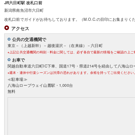
JR六日町駅 改札口前
新潟県南魚沼市六日町
改札口前でガイドがお待ちしております。（M.O.C.の目印にお集まりく
アクセス
公共の交通機関で
東京－（上越新幹）－越後湯沢－（在来線）－六日町
※上記公共交通機関の時刻・料金に関しては、必ず各自で最新の情報をご確認の上ご
お車で
関越自動車道六日町IC下車、国道17号・県道214号を経由して八海山
※週末・連休や行楽シーズンは渋滞の恐れがあります。余裕を持ってご出発ください
≪駐車場≫
八海山ロープウェイ山麓駅・1,000台
無料