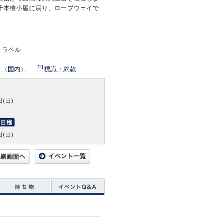
千本檜小屋に戻り、ロープウェイで
トラベル
ト（国内）
標識・約款
日(日)
日(日)