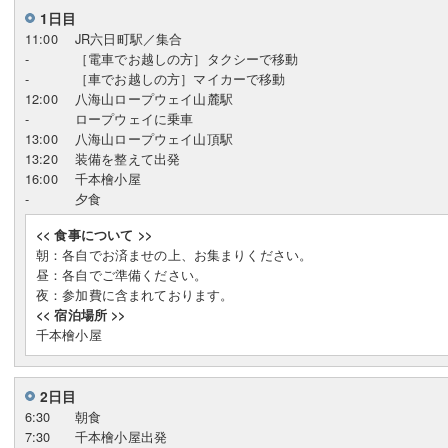
1日目
11:00
JR六日町駅／集合
-
［電車でお越しの方］タクシーで移動
-
［車でお越しの方］マイカーで移動
12:00
八海山ロープウェイ山麓駅
-
ロープウェイに乗車
13:00
八海山ロープウェイ山頂駅
13:20
装備を整えて出発
16:00
千本檜小屋
-
夕食
<< 食事について >>
朝：各自でお済ませの上、お集まりください。
昼：各自でご準備ください。
夜：参加費に含まれております。
<< 宿泊場所 >>
千本檜小屋
2日目
6:30
朝食
7:30
千本檜小屋出発