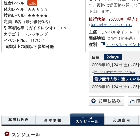
総合レベル
上級
す。復路は迂回路を通って
★★★☆☆
体力レベル
下山します。
★★★★★
技術レベル
¥57,000（税込）
旅行代金
5名（最少催行3名）
定員
※
詳しい料金についてはこちら
1:5
引率者比率（ガイドレシオ）
モンベルネイチャー
主催
トレッキング
カテゴリ
北陸（新潟県）
開催地域
T17OF1
イベントNo.
トラベル･イベン
種別
18歳以上70歳以下参加可能
2026年10月24日(土)～25
※
詳しい日程についてはこちら
2026年10月24日(土)～25
スケジュール