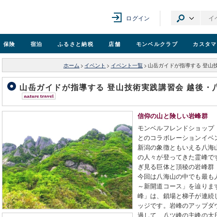
ログイン
保険
宿泊
ふるさと納税
店舗
モンベル
クラブ
カスタマ
ホーム
>
イベント
>
イベント一覧
>
山岳ガイドが指導する 登山技
山岳ガイドが指導する 登山技術実践講習会 越後・八
信仰の山と険しい岩峰群
モンベルフレンドショップ
とのコラボレーションイベン
新潟の象徴ともいえる八海
の人々が登ってきた霊峰で
ぎ見る巨体と頂稜の岩峰群
今回は八海山の中でも最も
～新開道コース」を辿りま
峰」は、鎖場と梯子が連続
ッジです。岩峰のアップダ
過して、八ツ峰の主峰の大