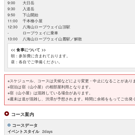
9:00
大日岳
9:30
入道岳
9:50
下山開始
11:00
千本檜小屋
12:30
八海山ロープウェイ山頂駅
-
ロープウェイに乗車
13:00
八海山ロープウェイ山麓駅／解散
<< 食事について >>
朝：参加費に含まれております。
昼：各自でご準備ください。
※スケジュール、コースは天候などにより変更・中止になることがあり
※宿泊は宿（山小屋）の相部屋利用となります。
※宿（山小屋）は混雑している場合があります。
※週末は道が混雑し、渋滞が予想されます。時間に余裕をもってご出発
コース案内
コースデータ
2days
イベントスタイル