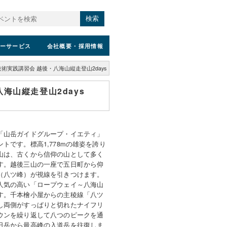
検索
ーサービス
会社概要
・採用情報
術実践講習会 越後・八海山縦走登山2days
海山縦走登山2days
「山岳ガイドグループ・イエティ」
トです。標高1,778mの雄姿を誇り
山は、古くから信仰の山として多く
す。越後三山の一座で五日町から仰
（八ツ峰）が視線を引きつけます。
人気の高い「ロープウェイ～八海山
す。千本檜小屋からの主稜線「八ツ
し両側がすっぱりと切れたナイフリ
ウンを繰り返して八つのピークを通
日岳から最高峰の入道岳を往復しま