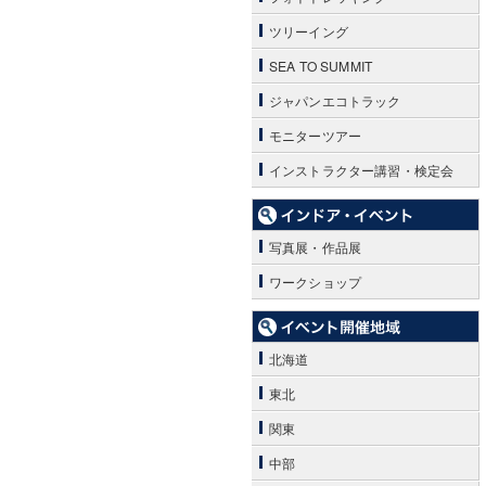
ツリーイング
SEA TO SUMMIT
ジャパンエコトラック
モニターツアー
インストラクター講習・検定会
写真展・作品展
ワークショップ
北海道
東北
関東
中部