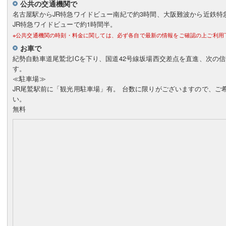
公共の交通機関で
名古屋駅からJR特急ワイドビュー南紀で約3時間、大阪難波から近鉄特
JR特急ワイドビューで約1時間半。
※公共交通機関の時刻・料金に関しては、必ず各自で最新の情報をご確認の上ご利用
お車で
紀勢自動車道尾鷲北ICを下り、国道42号線坂場西交差点を直進、次の
す。
≪駐車場≫
JR尾鷲駅前に「観光用駐車場」有。 台数に限りがございますので、ご
い。
無料