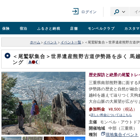
ログイン
保険
宿泊
ふるさと納税
店舗
モンベル
クラブ
カスタマ
ホーム
>
イベント
>
イベント一覧
>
＜尾鷲駅集合＞世界遺産熊野古道伊
＜尾鷲駅集合＞世界遺産熊野古道伊勢路を歩く 馬
ング
歴史探訪と絶景の尾鷲トレ
三重県南部熊野灘に面する
伊勢路の歴史と自然が融合
越峠を越えて辿りつく天狗
大台山脈の大展望が広がりま
¥8,500（税込）
参加料金
※
詳しい料金についてはこちら
モンベル・アウトド
主催
中部（三重県）
開催地域
現地集合イベント
種別