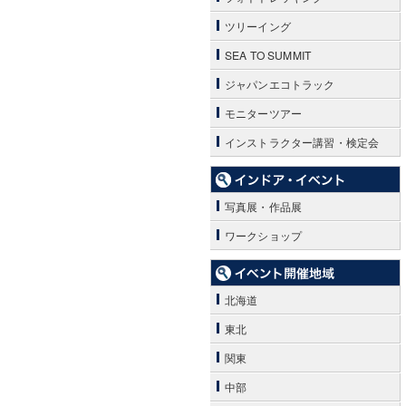
ツリーイング
SEA TO SUMMIT
ジャパンエコトラック
モニターツアー
インストラクター講習・検定会
写真展・作品展
ワークショップ
北海道
東北
関東
中部