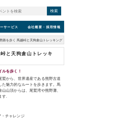
検索
ーサービス
会社概要
・採用情報
勢路を歩く 馬越峠と天狗倉山トレッキング
越峠と天狗倉山トレッキ
イルを歩く！
尾鷲から、世界遺産である熊野古道
した魅力的なルートを歩きます。馬
倉山山頂からは、尾鷲湾や熊野灘、
す.
ア・チャレンジ