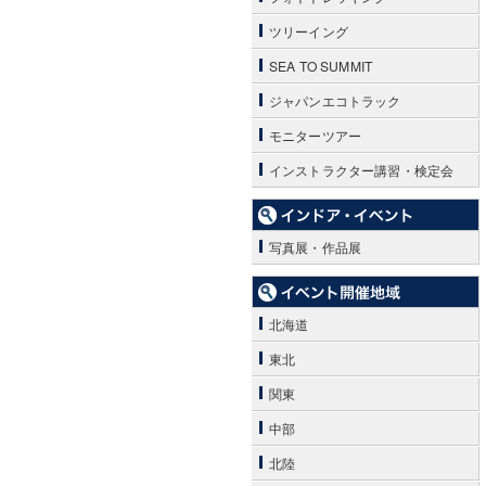
ツリーイング
SEA TO SUMMIT
ジャパンエコトラック
モニターツアー
インストラクター講習・検定会
写真展・作品展
北海道
東北
関東
中部
北陸