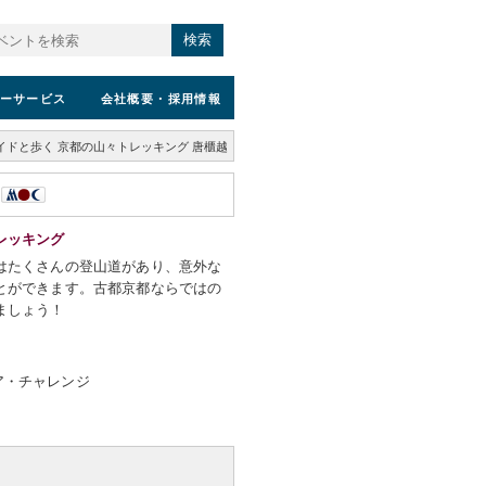
検索
ーサービス
会社概要
・採用情報
イドと歩く 京都の山々トレッキング 唐櫃越
レッキング
はたくさんの登山道があり、意外な
とができます。古都京都ならではの
ましょう！
ア・チャレンジ