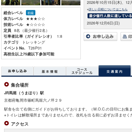
2026年10月15日(木)、12
※
詳しい日程についてはこちら
総合レベル
初級
★★★☆☆
体力レベル
2026年12月6日(日)
★☆☆☆☆
技術レベル
8名（最少催行2名）
定員
1:8
引率者比率（ガイドレシオ）
トレッキング
カテゴリ
T26P01
イベントNo.
高校生以上75歳以下参加可能
集合場所
JR馬堀（うまほり）駅
京都府亀岡市篠町馬堀六ノ坪２９
駅舎を出て右側にガイドがお待ちしております。（M.O.C.の目印にお集
※トイレは解散場所までありませんので、改札を出る前に必ずお済ませく
アクセス