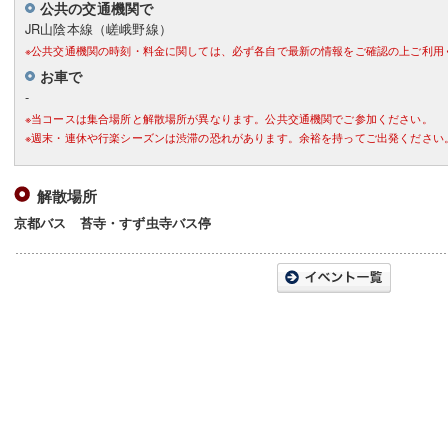
公共の交通機関で
JR山陰本線（嵯峨野線）
※公共交通機関の時刻・料金に関しては、必ず各自で最新の情報をご確認の上ご利用
お車で
-
※当コースは集合場所と解散場所が異なります。公共交通機関でご参加ください。
※週末・連休や行楽シーズンは渋滞の恐れがあります。余裕を持ってご出発ください
解散場所
京都バス 苔寺・すず虫寺バス停