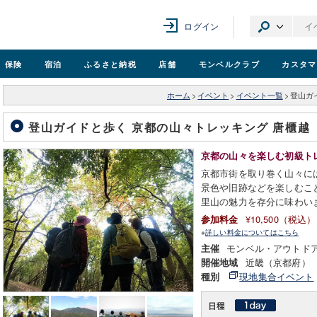
ログイン
保険
宿泊
ふるさと納税
店舗
モンベル
クラブ
カスタマ
ホーム
>
イベント
>
イベント一覧
>
登山ガ
登山ガイドと歩く 京都の山々トレッキング 唐櫃越
京都の山々を楽しむ初級ト
京都市街を取り巻く山々に
景色や旧跡などを楽しむこ
里山の魅力を存分に味わい
¥10,500（税込）
参加料金
※
詳しい料金についてはこちら
モンベル・アウトド
主催
近畿（京都府）
開催地域
現地集合イベント
種別