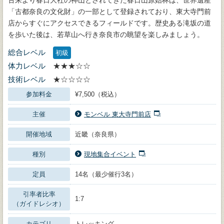
「古都奈良の文化財」の一部として登録されており、東大寺門前
店からすぐにアクセスできるフィールドです。歴史ある滝坂の道
を歩いた後は、若草山へ行き奈良市の眺望を楽しみましょう。
総合レベル
初級
体力レベル
★★★☆☆
技術レベル
★☆☆☆☆
参加料金
¥7,500（税込）
主催
モンベル 東大寺門前店
開催地域
近畿（奈良県）
種別
現地集合イベント
定員
14名（最少催行3名）
引率者比率
1:7
（ガイドレシオ）
カテゴリ
トレッキング