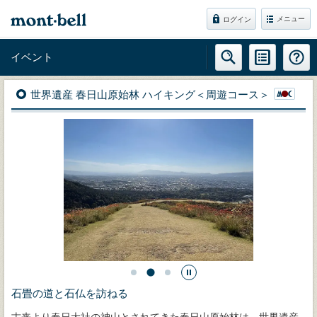
メニュー
ログイン
イベント
世界遺産 春日山原始林 ハイキング＜周遊コース＞
石畳の道と石仏を訪ねる
古来より春日大社の神山とされてきた春日山原始林は、世界遺産