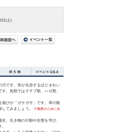
3日(土)
の川です。蛍が生息するほどきれい
です。魚類ではチチブ類、ハゼ類、
る遊びが「ガサガサ」です。草の陰
探してみましょう。
観察のために水
植生、生き物の行動や生態を学び、
す。
れます。）をご持参ください（どの