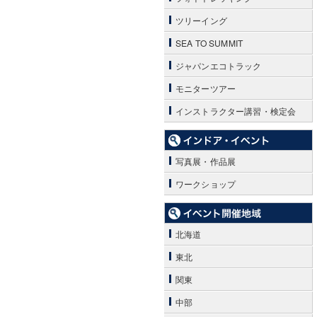
ツリーイング
SEA TO SUMMIT
ジャパンエコトラック
モニターツアー
インストラクター講習・検定会
写真展・作品展
ワークショップ
北海道
東北
関東
中部