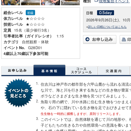
現地集合イベント
種別
総合レベル
初級
★☆☆☆☆
体力レベル
2026年9月26日(土)、10月
★☆☆☆☆
技術レベル
※
詳しい日程についてはこちら
15名（最少催行3名）
定員
1:15
引率者比率（ガイドレシオ）
自然観察・体験
カテゴリ
G28D01
イベントNo.
4歳以上70歳以下参加可能
住吉川は神戸市の都市部を六甲山麓から流れる清流
な川で、海と川を行き来する魚などの生き物が豊富
ボラなどさまざまな生き物を見つけてみましょう。
魚取り用の網で、川や水路に住む生き物をつかまえ
や、石の下に隠れている生き物を足でおびきよせて
生生物を一時的に捕獲しますが、原則リリースします。
このイベントでは、自然体験を通じて川の地形や、
子どもたちの生きる力や自然環境への意識を養いま
たも網（魚獲り用網）、虫かご（捕れた魚などをい