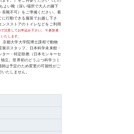
てもよい靴（深い場所で大人の膝下
・長靴不可）をご準備ください。着
ぐに行動できる服装でお越し下さ
エンスストアのトイレなどをご利用
ので注意してお申込み下さい。
参加者
りいたします。
れ。京都大学大学院博士課程で動物
育展示スタッフ、日本科学未来館・
ンター・特定助教（日本モンキーセ
より独立。世界初のどうぶつ科学コミ
講師は予定のため変更の可能性がご
行いたしません。