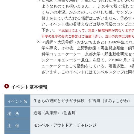
ようなものでも構いません）。 川の中で履く濡れ
くらいの水深。かかとのしっかりした靴、サンダル
替えをしていただける場所はございません。予めす
い。イベント後の着替えなどは駅や周辺のコンビニ
下さい。
設定日によって、集合・解散時間が異なります
引率の見学のみのご参加はご遠慮下さい。当日の見学はお断
＜講師＞大渕希郷（おおぶちまさと）1982年生ま
学を専攻。その後、上野動物園・両生爬虫類館・飼
科学コミュニケーター、京都大学・野生動物研究セ
ンター・キュレーター兼任）を経て、2018年1月
ュニケーターとして活動をしている。著書多数。 ※
ざいます。このイベントにはモンベルスタッフは同
イベント基本情報
生きもの観察とガサガサ体験 住吉川（すみよしがわ）
イベント名
近畿（兵庫県）
/住吉川
場 所
モンベル・アウトドア・チャレンジ
主 催