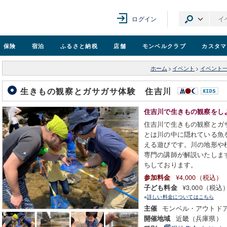
ログイン
保険
宿泊
ふるさと納税
店舗
モンベル
クラブ
カスタマ
ホーム
>
イベント
>
イベント
生きもの観察とガサガサ体験 住吉川
住吉川で生きもの観察をし
住吉川で生きもの観察とガ
とは川の中に隠れている魚
える遊びです。川の地形や
専門の講師が解説いたしま
ちしております。
¥4,000（税込）
参加料金
¥3,000（税込
子ども料金
※
詳しい料金についてはこちら
モンベル・アウトド
主催
近畿（兵庫県）
開催地域