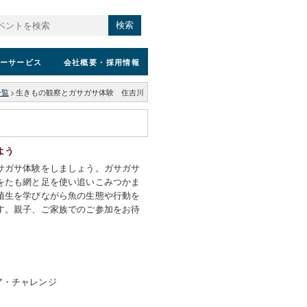
検索
ーサービス
会社概要
・採用情報
一覧
>
生きもの観察とガサガサ体験 住吉川
よう
サガサ体験をしましょう。ガサガサ
をたも網と足を使い追いこみつかま
植生を学びながら魚の生態や行動を
す。親子、ご家族でのご参加をお待
）
ア・チャレンジ