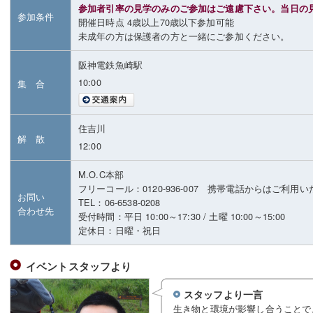
参加者引率の見学のみのご参加はご遠慮下さい。当日の
参加条件
開催日時点 4歳以上70歳以下参加可能
未成年の方は保護者の方と一緒にご参加ください。
阪神電鉄魚崎駅
10:00
集 合
住吉川
解 散
12:00
M.O.C本部
フリーコール：0120-936-007 携帯電話からはご利用
お問い
TEL：06-6538-0208
合わせ先
受付時間：平日 10:00～17:30 / 土曜 10:00～15:00
定休日：日曜・祝日
イベントスタッフより
スタッフより一言
生き物と環境が影響し合うことで