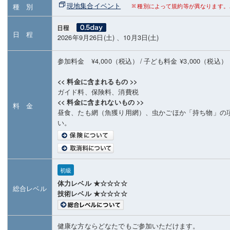
現地集合イベント
種 別
種別によって規約等が異なります。
日 程
2026年9月26日(土) 、10月3日(土)
参加料金 ¥4,000（税込）
/
子ども料金
¥3,000（税込）
<< 料金に含まれるもの >>
ガイド料、保険料、消費税
<< 料金に含まれないもの >>
料 金
昼食、たも網（魚獲り用網）、虫かごほか「持ち物」の
い。
初級
体力レベル ★☆☆☆☆
総合レベル
技術レベル ★☆☆☆☆
健康な方ならどなたでもご参加いただけます。