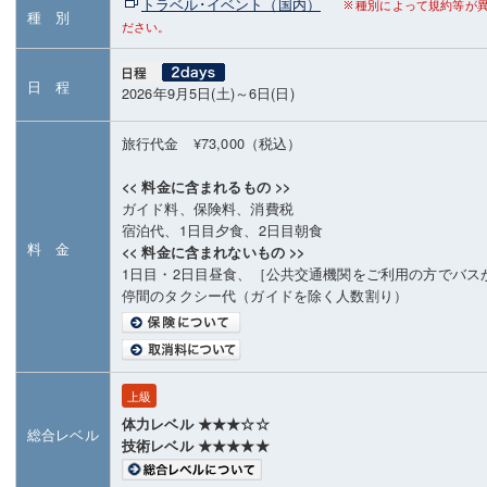
トラベル･イベント（国内）
種別によって規約等が
種 別
ださい。
日 程
2026年9月5日(土)～6日(日)
旅行代金 ¥73,000（税込）
<< 料金に含まれるもの >>
ガイド料、保険料、消費税
宿泊代、1日目夕食、2日目朝食
料 金
<< 料金に含まれないもの >>
1日目・2日目昼食、［公共交通機関をご利用の方でバス
停間のタクシー代（ガイドを除く人数割り）
上級
体力レベル ★★★☆☆
総合レベル
技術レベル ★★★★★