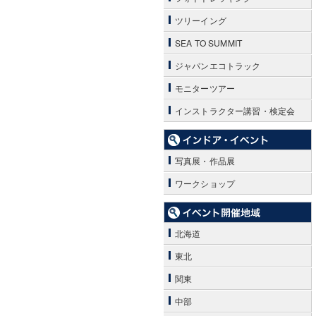
ツリーイング
SEA TO SUMMIT
ジャパンエコトラック
モニターツアー
インストラクター講習・検定会
写真展・作品展
ワークショップ
北海道
東北
関東
中部