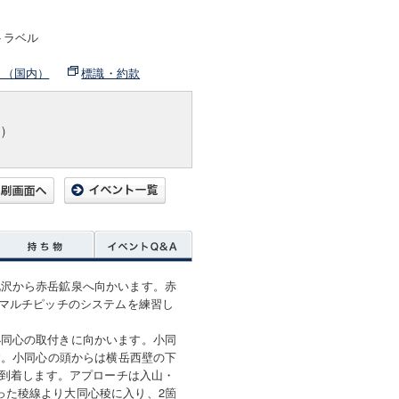
トラベル
ト（国内）
標識・約款
)
北沢から赤岳鉱泉へ向かいます。赤
でマルチピッチのシステムを練習し
小同心の取付きに向かいます。小同
ます。小同心の頭からは横岳西壁の下
に到着します。アプローチは入山・
った稜線より大同心稜に入り、2箇