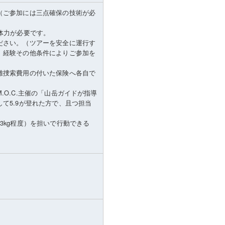
（ご参加には三点確保の技術が必
体力が必要です。
ださい。（ツアーを安全に運行す
、経験その他条件によりご参加を
難捜索費用の付いた保険へ各自で
O.C.主催の「山岳ガイドが指導
て5.9が登れた方で、且つ担当
3kg程度）を担いで行動できる