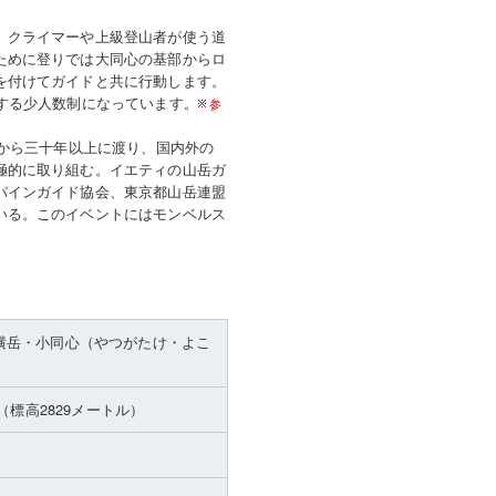
、クライマーや上級登山者が使う道
ために登りでは大同心の基部からロ
を付けてガイドと共に行動します。
する少人数制になっています。
参
年から三十年以上に渡り、国内外の
極的に取り組む。イエティの山岳ガ
パインガイド協会、東京都山岳連盟
いる。このイベントにはモンベルス
横岳・小同心（やつがたけ・よこ
（標高2829メートル）