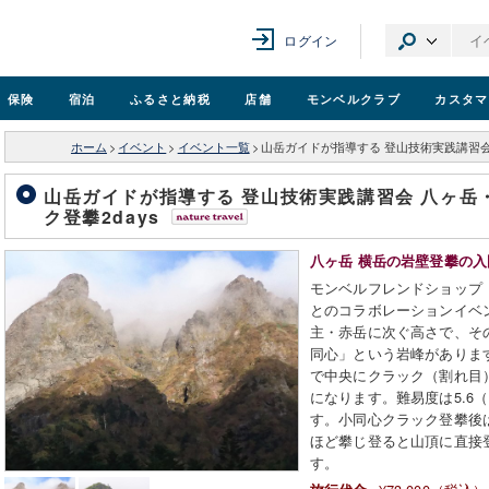
ログイン
保険
宿泊
ふるさと納税
店舗
モンベル
クラブ
カスタマ
ホーム
>
イベント
>
イベント一覧
>
山岳ガイドが指導する 登山技術実践講習会
山岳ガイドが指導する 登山技術実践講習会 八ヶ岳
ク登攀2days
八ヶ岳 横岳の岩壁登攀の
モンベルフレンドショップ
とのコラボレーションイベ
主・赤岳に次ぐ高さで、そ
同心」という岩峰があります
で中央にクラック（割れ目
になります。難易度は5.6
す。小同心クラック登攀後
ほど攀じ登ると山頂に直接
す。