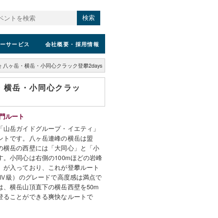
検索
ーサービス
会社概要
・採用情報
 八ヶ岳・横岳・小同心クラック登攀2days
・横岳・小同心クラッ
入門ルート
「山岳ガイドグループ・イエティ」
ントです。八ヶ岳連峰の横岳は盟
の横岳の西壁には「大同心」と「小
。小同心は右側の100mほどの岩峰
）が入っており、これが登攀ルート
（Ⅳ級）のグレードで高度感は満点で
は、横岳山頂直下の横岳西壁を50m
登ることができる爽快なルートで