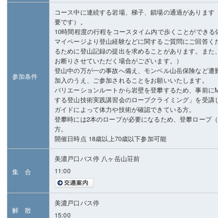
コース中に連続する岩場、梯子、鎖場の通過があります
要です）。
10時間程度の行程をコースタイム内で歩くことができる
マイページより登山経験などに関するご質問にご回答く
るために登山記録の提出を求めることがあります。また
お断りさせていただく場合がございます。）
登山中の万が一の事故へ備え、モンベル山岳保険など遭
参加条件
加入のうえ、ご参加されることをお願いいたします。
バリエーションルートから岩壁を登攀するため、事前にM.
する登山技術実践講習会のロープクライミング」を受講し
ガイドによって体力や技術が確認できている方。
登攀時には2本のロープが必要になるため、登攀ロープ（
方。
開催日時点 18歳以上70歳以下参加可能
美濃戸口バス停 八ヶ岳山荘前
11:00
集 合
美濃戸口バス停
解 散
15:00