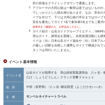
所の岩場をクライミングダウンで通過します。
アプローチの大同心稜は一般登山道ではないものの
でしっかりとした踏み跡があります。なお、安全の
ープを付けて、下りは大同心稜の半分まではロープ
安全を優先してガイド1名で参加者3名までをご案内
加条件をご確認の上、お申込みください。
ガイド紹介：山岳ガイドグループイエティ…1988
登山ガイド、講習会を開催し、自然保護活動にも積
イドは（社）日本山岳ガイド協会や（社）日本アル
の厳しい試験を合格した優秀なガイドで構成されて
タッフは同行いたしません。
イベント基本情報
山岳ガイドが指導する 登山技術実践講習会 八ヶ岳・
イベント名
だけ・しょうどうしん）クラック登攀２ｄａｙｓ
中部（長野県）
/八ヶ岳
/横岳西壁（よこだけせいへき）
場 所
モンベルネイチャートラベル
主 催