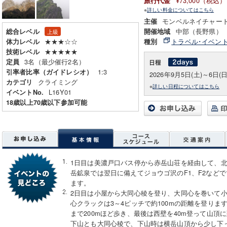
¥73,000（税込）
旅行代金
※
詳しい料金についてはこちら
モンベルネイチャー
主催
中部（長野県）
総合レベル
開催地域
上級
★★★☆☆
トラベル･イベン
体力レベル
種別
★★★★★
技術レベル
3名（最少催行2名）
定員
1:3
引率者比率（ガイドレシオ）
2026年9月5日(土)～6日(日
クライミング
カテゴリ
※
詳しい日程についてはこちら
L16Y01
イベントNo.
18歳以上70歳以下参加可能
1日目は美濃戸口バス停から赤岳山荘を経由して、
岳鉱泉では翌日に備えてジョウゴ沢のF1、F2など
ます。
2日目は小屋から大同心稜を登り、大同心を巻いて
心クラックは3～4ピッチで約100mの距離を登り
まで200mほど歩き、最後は西壁を40m登って山頂
下山とも大同心稜で、下山時は横岳山頂から少し下