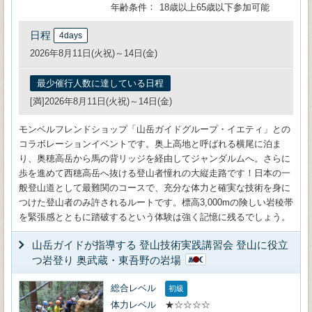
年齢条件
18歳以上65歳以下参加可能
日程
4days
2026年8月11日(火祝)～14日(金)
最少催行人数に達している日程
[満]2026年8月11日(火祝)～14日(金)
モンベルフレンドショップ「山岳ガイドグループ・イエティ」との
コラボレーションイベントです。奥上高地と呼ばれる横尾に泊ま
り、奥穂高岳から馬の背リッジを経由してジャンダルムへ。さらに
歩を進めて西穂高岳へ抜ける登山者憧れの大縦走路です！日本の一
般登山道として最難関のコースで、充分な体力と確実な技術を身に
つけた登山者のみ許されるルートです。標高3,000mの険しい岩稜帯
を緊張感とともに踏破するという体験は強く記憶に残るでしょう。
山岳ガイドが指導する 登山技術実践講習会 登山に役立
つ岩登り 奥武蔵・東吾野の岩場
総合レベル
初級
体力レベル
★☆☆☆☆