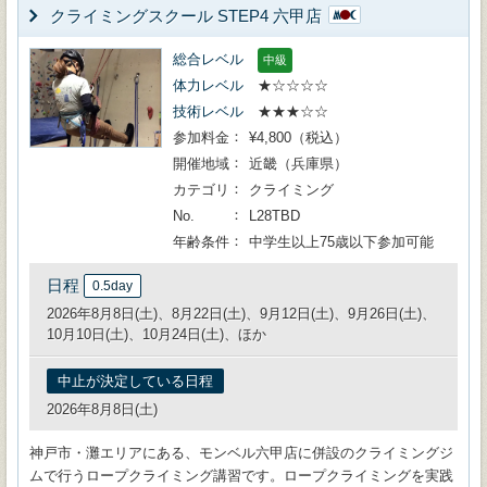
クライミングスクール STEP4 六甲店
総合レベル
中級
体力レベル
★☆☆☆☆
技術レベル
★★★☆☆
参加料金
¥4,800（税込）
開催地域
近畿（兵庫県）
カテゴリ
クライミング
No.
L28TBD
年齢条件
中学生以上75歳以下参加可能
日程
0.5day
2026年8月8日(土)、8月22日(土)、9月12日(土)、9月26日(土)、
10月10日(土)、10月24日(土)、ほか
中止が決定している日程
2026年8月8日(土)
神戸市・灘エリアにある、モンベル六甲店に併設のクライミングジ
ムで行うロープクライミング講習です。ロープクライミングを実践