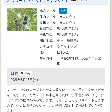
ツリーイング 大山キャンプサイト
総合レベル
初級
体力レベル
★☆☆☆☆
技術レベル
★☆☆☆☆
参加料金
¥3,500（税込）
子供料金
¥3,500（税込）
開催地域
中国（鳥取県）
カテゴリ
クライミング
No.
L31DK1
年齢条件
小学校1年生以上80歳以下参加可
能
日程
0.5day
2026年8月15日(土)
ツリーイングはロープやハーネス等を使って木を登るアクティビテ
ィーです。たった数メートル木を登るだけで、景色が変わりそこに
は非日常の世界が待っています。ガイドがしっかりサポートします
ので、体力に自信のない方も、お子様も安心して体験していただけ
ます。