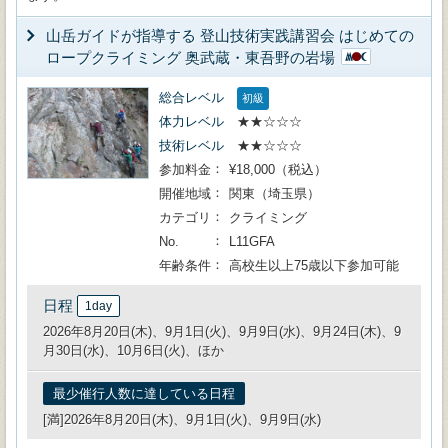
山岳ガイドが指導する 登山技術実践講習会 はじめての
ロープクライミング 奥武蔵・東吾野の岩場
総合レベル
初級
体力レベル
★★☆☆☆
技術レベル
★★☆☆☆
参加料金
¥18,000（税込）
開催地域
関東（埼玉県）
カテゴリ
クライミング
No.
L11GFA
年齢条件
高校生以上75歳以下参加可能
日程
1day
2026年8月20日(木)、9月1日(火)、9月9日(水)、9月24日(木)、9
月30日(水)、10月6日(火)、ほか
最少催行人数に達している日程
[満]2026年8月20日(木)、9月1日(火)、9月9日(水)