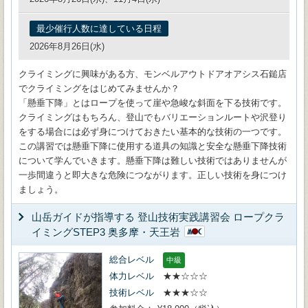
最少催行人数に達している日程
2026年8月26日(水)
クライミングに興味がある方、モンベルアウトドアオアシス石鎚店
でクライミングをはじめてみませんか？
「懸垂下降」とはロープを使って崖や急峻な斜面を下る技術です。
クライミングはもちろん、登山でもバリエーションルートや沢登り
をする場合には必ず身につけておきたい基本的な技術の一つです。
この講習では懸垂下降に使用する道具の知識と安全な懸垂下降技術
について学んでいきます。懸垂下降は難しい技術ではありませんが
一歩間違うと即大きな危険につながります。正しい技術を身につけ
ましょう。
山岳ガイドが指導する 登山技術実践講習会 ロープクラ
イミングSTEP3 奥多摩・天王岩
総合レベル
中級
体力レベル
★★☆☆☆
技術レベル
★★★☆☆