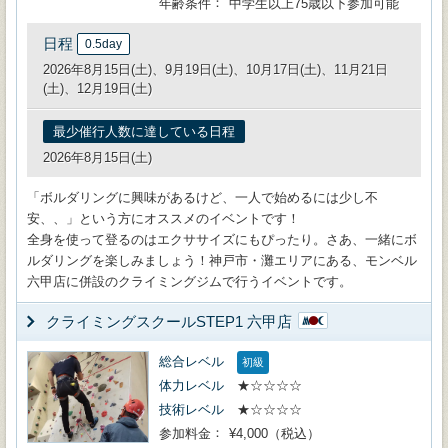
年齢条件
中学生以上75歳以下参加可能
日程
0.5day
2026年8月15日(土)、9月19日(土)、10月17日(土)、11月21日
(土)、12月19日(土)
最少催行人数に達している日程
2026年8月15日(土)
「ボルダリングに興味があるけど、一人で始めるには少し不
安、、」という方にオススメのイベントです！
全身を使って登るのはエクササイズにもぴったり。さあ、一緒にボ
ルダリングを楽しみましょう！神戸市・灘エリアにある、モンベル
六甲店に併設のクライミングジムで行うイベントです。
クライミングスクールSTEP1 六甲店
総合レベル
初級
体力レベル
★☆☆☆☆
技術レベル
★☆☆☆☆
参加料金
¥4,000（税込）