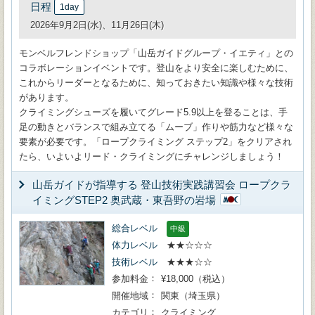
日程
1day
2026年9月2日(水)、11月26日(木)
モンベルフレンドショップ「山岳ガイドグループ・イエティ」との
コラボレーションイベントです。登山をより安全に楽しむために、
これからリーダーとなるために、知っておきたい知識や様々な技術
があります。
クライミングシューズを履いてグレード5.9以上を登ることは、手
足の動きとバランスで組み立てる「ムーブ」作りや筋力など様々な
要素が必要です。「ロープクライミング ステップ2」をクリアされ
たら、いよいよリード・クライミングにチャレンジしましょう！
山岳ガイドが指導する 登山技術実践講習会 ロープクラ
イミングSTEP2 奥武蔵・東吾野の岩場
総合レベル
中級
体力レベル
★★☆☆☆
技術レベル
★★★☆☆
参加料金
¥18,000（税込）
開催地域
関東（埼玉県）
カテゴリ
クライミング