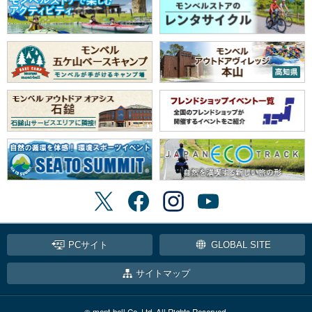
PCサイト
GLOBAL SITE
サイトマップ
© mont-bell Co.,Ltd. All Rights Reserved.