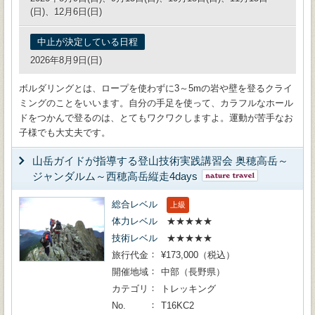
(日)、12月6日(日)
中止が決定している日程
2026年8月9日(日)
ボルダリングとは、ロープを使わずに3～5mの岩や壁を登るクライ
ミングのことをいいます。自分の手足を使って、カラフルなホール
ドをつかんで登るのは、とてもワクワクしますよ。運動が苦手なお
子様でも大丈夫です。
山岳ガイドが指導する登山技術実践講習会 奥穂高岳～
ジャンダルム～西穂高岳縦走4days
総合レベル
上級
体力レベル
★★★★★
技術レベル
★★★★★
旅行代金
¥173,000（税込）
開催地域
中部（長野県）
カテゴリ
トレッキング
No.
T16KC2