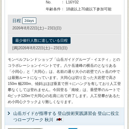
No.
L16Y02
年齢条件
18歳以上70歳以下参加可能
日程
2days
2026年8月22日(土)～23日(日)
最少催行人数に達している日程
[満]2026年8月22日(土)～23日(日)
モンベルフレンドショップ「山岳ガイドグループ・イエティ」との
コラボレーションイベントです。八ケ岳連峰の横岳のとなりある
「小同心」と「大同心」は、名前の通り大小の岩壁で八ヶ岳の中で
は最難ルートになっています。大同心は切り立った大岩壁で高さ
150m 幅200m、傾斜はほぼ垂直で所々にハングを有しており人工登
攀なくしては登れません。今回登る「南稜」は、垂壁帯のルートで
4ピッチ120mで大同心の右肩に出て終了します。人工登攀があるた
め小同心クラックより難しくなります。
山岳ガイドが指導する 登山技術実践講習会 登山に役立
つロープワーク 秋川