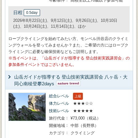
年齢条件
高校生以上70歳以下参加可能
日程
0.5day
2026年8月22日(土)、9月12日(土)、9月26日(土)、10月10日
(土)、10月24日(土)、11月14日(土)、ほか
ロープクライミングを始めてみたい方、モンベル渋谷店のクライミ
ングウォールを登ってみませんか？また、ご希望の方にはロープク
ライミングに必要な確保技術などもご説明します。
当イベントは、「山岳ガイドが指導する 登山技術実践講習会」の
参加条件イベントではございません。
山岳ガイドが指導する 登山技術実践講習会 八ヶ岳・大
同心南稜登攀2days
総合レベル
上級
体力レベル
★★★☆☆
技術レベル
★★★★★
旅行代金
¥73,000（税込）
開催地域
中部（長野県）
カテゴリ
クライミング