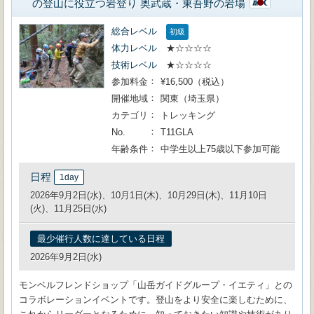
の登山に役立つ岩登り 奥武蔵・東吾野の岩場
総合レベル
初級
体力レベル
★☆☆☆☆
技術レベル
★☆☆☆☆
参加料金
¥16,500（税込）
開催地域
関東（埼玉県）
カテゴリ
トレッキング
No.
T11GLA
年齢条件
中学生以上75歳以下参加可能
日程
1day
2026年9月2日(水)、10月1日(木)、10月29日(木)、11月10日
(火)、11月25日(水)
最少催行人数に達している日程
2026年9月2日(水)
モンベルフレンドショップ「山岳ガイドグループ・イエティ」との
コラボレーションイベントです。登山をより安全に楽しむために、