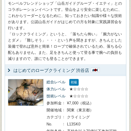
モンベルフレンドショップ「山岳ガイドグループ・イエティ」との
コラボレーションイベントです。登山をより安全に楽しむために、
これからリーダーとなるために、知っておきたい知識や様々な技術
があります。公認山岳ガイドがはじめての方を対象に実践講習会を
行います。
「ロッククライミング」というと、「落ちたら怖い」「腕力がない
とダメ」「難しそう」・・・という声を聞きますが、きちんとした
装備で登れば意外と簡単！ロープで確保されているため、落ちる心
配もありません。また、足をきちんと使って登る事で腕への負担も
減りますので、誰にでも登ることができます。
はじめてのロープクライミング 渋谷店
総合レベル
初級
体力レベル
★☆☆☆☆
技術レベル
★☆☆☆☆
参加料金
¥7,000（税込）
開催地域
関東（東京都）
カテゴリ
クライミング
No.
L13SK0