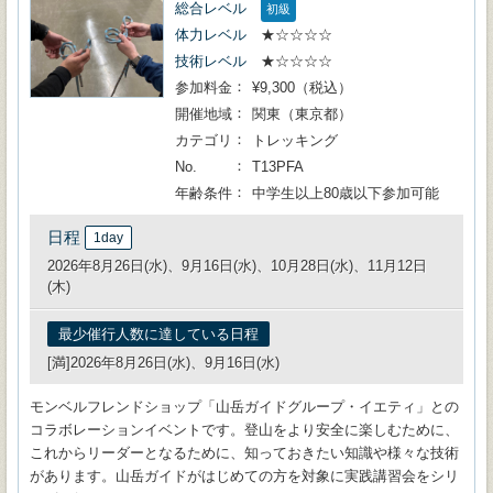
総合レベル
初級
体力レベル
★☆☆☆☆
技術レベル
★☆☆☆☆
参加料金
¥9,300（税込）
開催地域
関東（東京都）
カテゴリ
トレッキング
No.
T13PFA
年齢条件
中学生以上80歳以下参加可能
日程
1day
2026年8月26日(水)、9月16日(水)、10月28日(水)、11月12日
(木)
最少催行人数に達している日程
[満]2026年8月26日(水)、9月16日(水)
モンベルフレンドショップ「山岳ガイドグループ・イエティ」との
コラボレーションイベントです。登山をより安全に楽しむために、
これからリーダーとなるために、知っておきたい知識や様々な技術
があります。山岳ガイドがはじめての方を対象に実践講習会をシリ