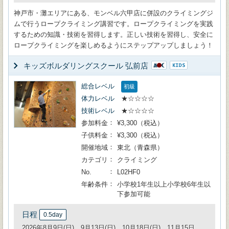
神戸市・灘エリアにある、モンベル六甲店に併設のクライミングジ
ムで行うロープクライミング講習です。ロープクライミングを実践
するための知識・技術を習得します。正しい技術を習得し、安全に
ロープクライミングを楽しめるようにステップアップしましょう！
キッズボルダリングスクール 弘前店
総合レベル
初級
体力レベル
★☆☆☆☆
技術レベル
★☆☆☆☆
参加料金
¥3,300（税込）
子供料金
¥3,300（税込）
開催地域
東北（青森県）
カテゴリ
クライミング
No.
L02HF0
年齢条件
小学校1年生以上小学校6年生以
下参加可能
日程
0.5day
2026年8月9日(日)、9月13日(日)、10月18日(日)、11月15日