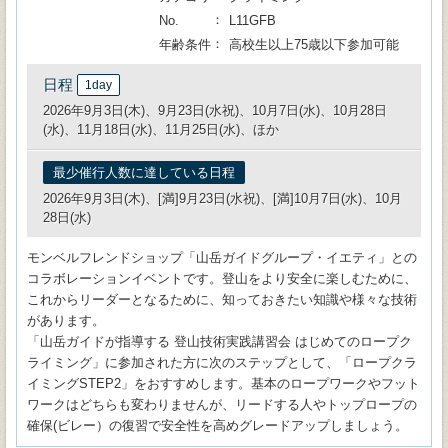
No.
L11GFB
年齢条件
高校生以上75歳以下参加可能
日程
1day
2026年9月3日(木)、9月23日(水祝)、10月7日(水)、10月28日
(水)、11月18日(水)、11月25日(水)、ほか
最少催行人数に達している日程
2026年9月3日(木)、[満]9月23日(水祝)、[満]10月7日(水)、10月
28日(水)
モンベルフレンドショップ「山岳ガイドグループ・イエティ」との
コラボレーションイベントです。登山をより安全に楽しむために、
これからリーダーとなるために、知っておきたい知識や様々な技術
があります。
「山岳ガイドが指導する 登山技術実践講習会 はじめてのロープク
ライミング」に参加された方に次のステップとして、「ロープクラ
イミングSTEP2」をおすすめします。基本のロープワークやフット
ワークはどちらも変わりませんが、リードする人やトップロープの
確保(ビレー）の復習で安全性を高めグレードアップしましょう。