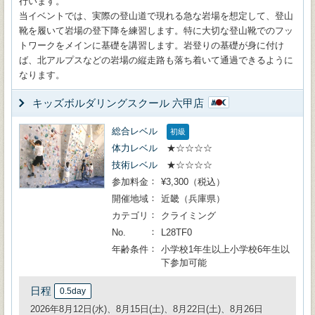
行います。
当イベントでは、実際の登山道で現れる急な岩場を想定して、登山
靴を履いて岩場の登下降を練習します。特に大切な登山靴でのフッ
トワークをメインに基礎を講習します。岩登りの基礎が身に付け
ば、北アルプスなどの岩場の縦走路も落ち着いて通過できるように
なります。
キッズボルダリングスクール 六甲店
総合レベル
初級
体力レベル
★☆☆☆☆
技術レベル
★☆☆☆☆
参加料金
¥3,300（税込）
開催地域
近畿（兵庫県）
カテゴリ
クライミング
No.
L28TF0
年齢条件
小学校1年生以上小学校6年生以
下参加可能
日程
0.5day
2026年8月12日(水)、8月15日(土)、8月22日(土)、8月26日