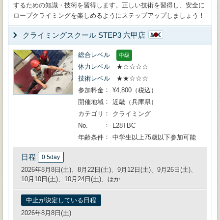
するための知識・技術を習得します。正しい技術を習得し、安全に
ロープクライミングを楽しめるようにステップアップしましょう！
クライミングスクール STEP3 六甲店
総合レベル
中級
体力レベル
★☆☆☆☆
技術レベル
★★☆☆☆
参加料金
¥4,800（税込）
開催地域
近畿（兵庫県）
カテゴリ
クライミング
No.
L28TBC
年齢条件
中学生以上75歳以下参加可能
日程
0.5day
2026年8月8日(土)、8月22日(土)、9月12日(土)、9月26日(土)、
10月10日(土)、10月24日(土)、ほか
中止が決定している日程
2026年8月8日(土)