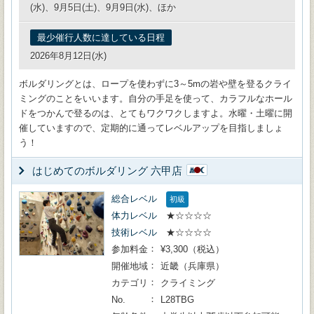
(水)、9月5日(土)、9月9日(水)、ほか
最少催行人数に達している日程
2026年8月12日(水)
ボルダリングとは、ロープを使わずに3～5mの岩や壁を登るクライ
ミングのことをいいます。自分の手足を使って、カラフルなホール
ドをつかんで登るのは、とてもワクワクしますよ。水曜・土曜に開
催していますので、定期的に通ってレベルアップを目指しましょ
う！
はじめてのボルダリング 六甲店
総合レベル
初級
体力レベル
★☆☆☆☆
技術レベル
★☆☆☆☆
参加料金
¥3,300（税込）
開催地域
近畿（兵庫県）
カテゴリ
クライミング
No.
L28TBG