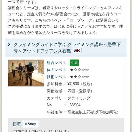
ーズで行います。
講習会シリーズは、岩登りやロック・クライミング、セルフレスキ
ューなど、定点で行う8つの講習会のほか、登頂や縦走を行うコー
スもあります。こちらのイベント「ロープワーク」は講習会シリー
ズの基礎になりますので、はじめに受けることがおすすめです。理
解を深めながら講習会シリーズを受けてみましょう。
クライミングガイドに学ぶ クライミング講座＜懸垂下
降＞アウトドアオアシス石鎚
総合レベル
中級
体力レベル
★☆☆☆☆
技術レベル
★★☆☆☆
参加料金
¥7,800（税込）
開催地域
四国（愛媛県）
カテゴリ
クライミング
No.
L38S04
年齢条件
高校生以上75歳以下参加可能
日程
0.5day
2026年8月26日(水)、11月4日(水)