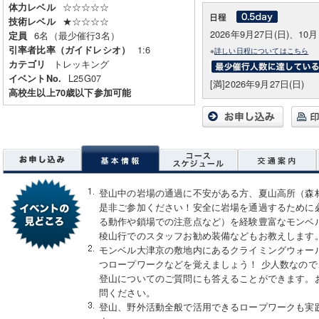
☆☆☆☆☆
体力レベル
★☆☆☆☆
技術レベル
2026年9月27日(日)、10月
6名（最少催行3名）
定員
1:6
引率者比率（ガイドレシオ）
※
詳しい日程についてはこちら
トレッキング
カテゴリ
L25G07
イベントNo.
[満]2026年9月27日(日)
高校生以上70歳以下参加可能
登山中の岩場の通過に不安がある方、夏山高所（森
是非ご参加ください！安全に岩場を通過するために
る動作や鎖場での注意点など）を経験豊富なモンベ
稜山行でのスタッフお勧め装備などもお教えします
モンベル大津京の敷地内にあるクライミングウォー
つロープワークなどを覚えましょう！ 少人数なの
登山についてのご質問にも答えることができます。
問ください。
登山、野外活動全般で活用できるロープワークも実