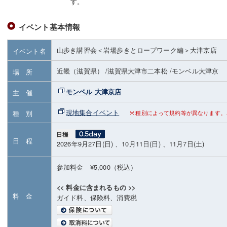
す。
イベント基本情報
山歩き講習会＜岩場歩きとロープワーク編＞大津京店
イベント名
近畿（滋賀県）
/滋賀県大津市二本松
/モンベル大津京
場 所
モンベル 大津京店
主 催
現地集合イベント
種 別
種別によって規約等が異なります。
日 程
2026年9月27日(日) 、10月11日(日) 、11月7日(土)
参加料金 ¥5,000（税込）
<< 料金に含まれるもの >>
料 金
ガイド料、保険料、消費税