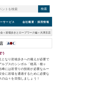
検索
ーサービス
会社概要
・採用情報
習会＜岩場歩きとロープワーク編＞大津京店
京店
ぼう
上となり岩稜歩きへの備えが必要で
アルプスのシンボル「穂高・槍ヶ
名峰には岩登りの技術が必要なルー
安全に岩場を通過するために必要な
スの山々を目指しましょう！