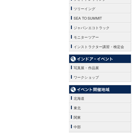
ツリーイング
SEA TO SUMMIT
ジャパンエコトラック
モニターツアー
インストラクター講習・検定会
写真展・作品展
ワークショップ
北海道
東北
関東
中部