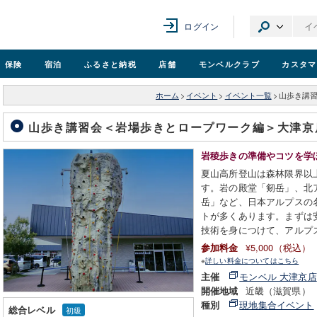
ログイン
保険
宿泊
ふるさと納税
店舗
モンベル
クラブ
カスタマ
ホーム
>
イベント
>
イベント一覧
>
山歩き講
山歩き講習会＜岩場歩きとロープワーク編＞大津
岩稜歩きの準備やコツを学
夏山高所登山は森林限界以
す。岩の殿堂「剱岳」、北
岳」など、日本アルプスの
トが多くあります。まずは
技術を身につけて、アルプ
¥5,000（税込）
参加料金
※
詳しい料金についてはこちら
モンベル 大津京店
主催
近畿（滋賀県）
開催地域
現地集合イベント
種別
総合レベル
初級