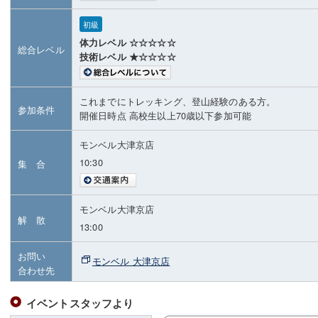
初級
体力レベル ☆☆☆☆☆
総合レベル
技術レベル ★☆☆☆☆
これまでにトレッキング、登山経験のある方。
参加条件
開催日時点 高校生以上70歳以下参加可能
モンベル大津京店
10:30
集 合
モンベル大津京店
解 散
13:00
お問い
モンベル 大津京店
合わせ先
イベントスタッフより