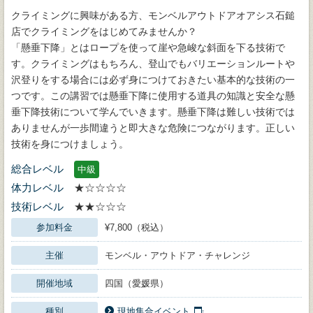
クライミングに興味がある方、モンベルアウトドアオアシス石鎚
店でクライミングをはじめてみませんか？
「懸垂下降」とはロープを使って崖や急峻な斜面を下る技術で
す。クライミングはもちろん、登山でもバリエーションルートや
沢登りをする場合には必ず身につけておきたい基本的な技術の一
つです。この講習では懸垂下降に使用する道具の知識と安全な懸
垂下降技術について学んでいきます。懸垂下降は難しい技術では
ありませんが一歩間違うと即大きな危険につながります。正しい
技術を身につけましょう。
総合レベル
中級
体力レベル
★☆☆☆☆
技術レベル
★★☆☆☆
参加料金
¥7,800（税込）
主催
モンベル・アウトドア・チャレンジ
開催地域
四国（愛媛県）
種別
現地集合イベント