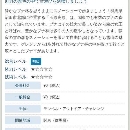
迫力の景色の中で雪遊びを満喫しましょう
静かなブナ林を思うままにスノーシューで歩きましょう！群馬県
沼田市北部に位置する「玉原高原」は、関東でも有数のブナの森
として知られています。ブナはその雄大で美しい姿から森の女王
と呼ばれ、豊かなブナ林は多くの人の癒やしとなっています。静
寂の雪の森をスノーシューを履いて自由に歩けることも雪山の魅
力です。ゲレンデから1歩外れて静かなブナ林の中を抜けて行くと
広々としたブナ平があります。
総合レベル
初級
体力レベル
★☆☆☆☆
技術レベル
★☆☆☆☆
会員料金
¥0（税込）
一般料金
¥0（税込）
主催
モンベル・アウトドア・チャレンジ
開催地域
関東（群馬県）