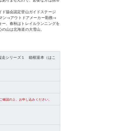
イド協会認定登山ガイドステージ
ビマン→アウトドアメーカー勤務→
キー、春秋はトレイルランニングを
心の山は北海道の大雪山。
縦走シリーズ１ 箱根湯本（はこ
ご確認の上、お申し込みください。