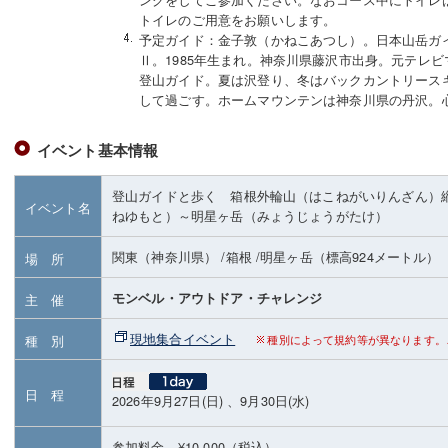
トイレのご用意をお願いします。
予定ガイド：金子敦（かねこあつし）。日本山岳ガ
Ⅱ。1985年生まれ。神奈川県藤沢市出身。元テレ
登山ガイド。夏は沢登り、冬はバックカントリース
して過ごす。ホームマウンテンは神奈川県の丹沢。
イベント基本情報
登山ガイドと歩く 箱根外輪山（はこねがいりんざん）
イベント名
ねゆもと）～明星ヶ岳（みょうじょうがたけ）
関東（神奈川県）
/箱根
/明星ヶ岳
（標高924メートル）
場 所
モンベル・アウトドア・チャレンジ
主 催
現地集合イベント
種 別
種別によって規約等が異なります。
日 程
2026年9月27日(日) 、9月30日(水)
参加料金 ¥10,000（税込）