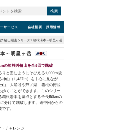
検索
ーサービス
会社概要
・採用情報
根外輪山縦走シリーズ1 箱根湯本～明星ヶ岳
湯本～明星ヶ岳
kmの箱根外輪山を全5回で踏破
りと囲むようにそびえる1,000m級
神山（1,437m）を中心に見なが
士山、大涌谷や芦ノ湖、箱根の街並
ら歩くことができます。このシリー
箱根湯本を基点とする全長50kmの
回に分けて踏破します。途中回からの
能です。
ア・チャレンジ