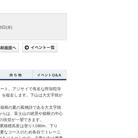
）
0日(水)
タート。アジサイで有名な阿弥陀寺
m）を縦走します。下山は大文字焼が
は箱根の夏の風物詩である大文字焼
からは、富士山の絶景や箱根の中心
野の街並が一望できます。
積標高差は登り1,080m、下り
必要なコースのため各自でトレーニ
はありませんので、必要な方は携帯