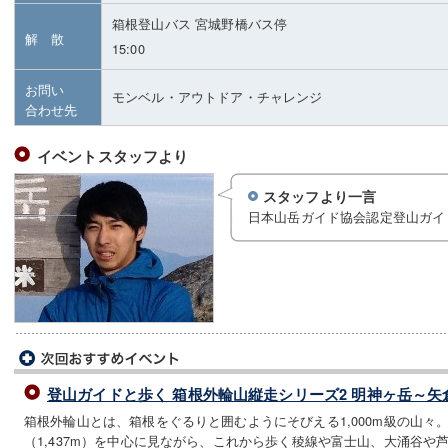
箱根登山バス 宮城野橋バス停
解 散
15:00
お問い
モンベル・アウトドア・チャレンジ
合わせ先
イベントスタッフより
スタッフより一言
日本山岳ガイド協会認定登山ガイ
登山ガイドと歩く 箱根外輪山縦走シリーズ2 明神ヶ岳～矢
箱根外輪山とは、箱根をぐるりと囲むようにそびえる1,000m級の山々
（1,437m）を中心に見ながら、これから歩く稜線や富士山、大涌谷や