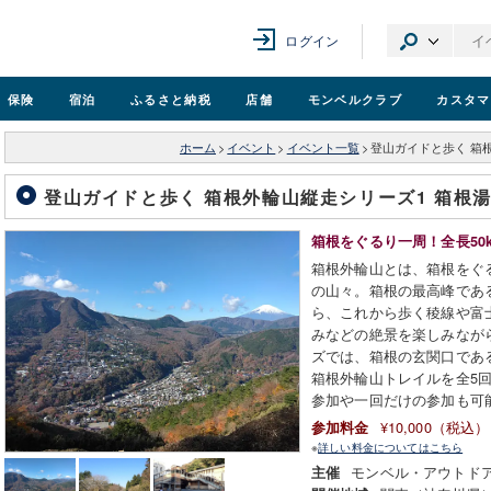
ログイン
保険
宿泊
ふるさと納税
店舗
モンベル
クラブ
カスタマ
ホーム
>
イベント
>
イベント一覧
>
登山ガイドと歩く 箱
登山ガイドと歩く 箱根外輪山縦走シリーズ1 箱根
箱根をぐるり一周！全長50
箱根外輪山とは、箱根をぐる
の山々。箱根の最高峰である
ら、これから歩く稜線や富
みなどの絶景を楽しみなが
ズでは、箱根の玄関口である
箱根外輪山トレイルを全5
参加や一回だけの参加も可
¥10,000（税込）
参加料金
※
詳しい料金についてはこちら
モンベル・アウトド
主催