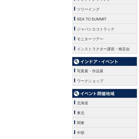
ツリーイング
SEA TO SUMMIT
ジャパンエコトラック
モニターツアー
インストラクター講習・検定会
写真展・作品展
ワークショップ
北海道
東北
関東
中部