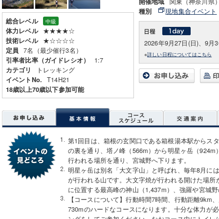
関東（神奈川県
開催地域
現地集合イベント
種別
総合レベル
中級
★★★★☆
体力レベル
★☆☆☆☆
技術レベル
2026年9月27日(日)、9月3
7名（最少催行3名）
定員
※
詳しい日程についてはこちら
1:7
引率者比率（ガイドレシオ）
トレッキング
カテゴリ
T14H21
イベントNo.
18歳以上70歳以下参加可能
第1回目は、箱根の玄関口である箱根湯本駅からス
の裏を通り、塔ノ峰（566m）から明星ヶ岳（924
行われる場所を通り、宮城野へ下ります。
明星ヶ岳は別名「大文字山」と呼ばれ、毎年8月に
が行われる山です。大文字焼が行われる開けた場所
に位置する最高峰の神山（1,437m）、強羅や宮城
【コースについて】行動時間7時間、行動距離9km、累
730mのハードなコースになります。十分な体力が
ングをしてご参加ください。なおコース中にトイレ