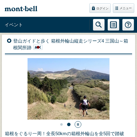
メニュー
ログイン
イベント
登山ガイドと歩く 箱根外輪山縦走シリーズ4 三国山～箱
根関所跡
箱根をぐるり一周！全長50kmの箱根外輪山を全5回で踏破