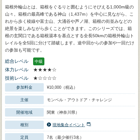
箱根外輪山とは、箱根をぐるりと囲むようにそびえる1,000m級の
山々。箱根の最高峰である神山（1,437m）を中心に見ながら、こ
れから歩く稜線や富士山、大涌谷や芦ノ湖、箱根の街並みなどの
絶景を楽しみながら歩くことができます。このシリーズでは、箱
根の玄関口である箱根湯本を基点とする全長50kmの箱根外輪山ト
レイルを全5回に分けて踏破します。途中回からの参加や一回だけ
の参加も可能です。
総合レベル
中級
体力レベル
★★★★☆
技術レベル
★☆☆☆☆
参加料金
¥10,000（税込）
主催
モンベル・アウトドア・チャレンジ
開催地域
関東（神奈川県）
種別
現地集合イベント
定員
7名（最少催行3名）