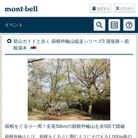
メニュー
ログイン
イベント
登山ガイドと歩く 箱根外輪山縦走シリーズ5 湯坂路～箱
根湯本
箱根をぐるり一周！全長50kmの箱根外輪山を全5回で踏破
箱根外輪山とは、箱根をぐるりと囲むようにそびえる1,000m級の