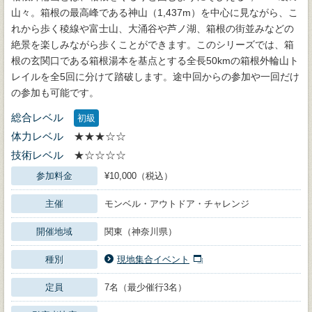
山々。箱根の最高峰である神山（1,437m）を中心に見ながら、こ
れから歩く稜線や富士山、大涌谷や芦ノ湖、箱根の街並みなどの
絶景を楽しみながら歩くことができます。このシリーズでは、箱
根の玄関口である箱根湯本を基点とする全長50kmの箱根外輪山ト
レイルを全5回に分けて踏破します。途中回からの参加や一回だけ
の参加も可能です。
総合レベル
初級
体力レベル
★★★☆☆
技術レベル
★☆☆☆☆
参加料金
¥10,000（税込）
主催
モンベル・アウトドア・チャレンジ
開催地域
関東（神奈川県）
種別
現地集合イベント
定員
7名（最少催行3名）