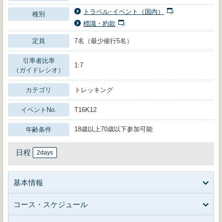
トラベル･イベント（国内）
種別
標識・約款
定員
7名（最少催行5名）
引率者比率
1:7
（ガイドレシオ）
カテゴリ
トレッキング
イベントNo.
T16K12
18歳以上70歳以下参加可能
年齢条件
日程
2days
基本情報
コース・スケジュール