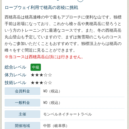
ロープウェイ利用で穂高の岩稜に挑戦
西穂高岳は穂高連峰の中で最もアプローチに便利な山です。独標
手前は岩場になっており、これから槍ヶ岳や奥穂高岳に登ろうと
いう方のトレーニングに最適なコースです。また、冬の西穂高岳
丸山登山も予定していますので、まずは無雪期のこちらのコース
からご参加いただくこともおすすめです。独標頂上からは穂高の
峰々をすぐ間近に見ることができます。
当コースは西穂高岳山頂には行きません。
総合レベル
中級
体力レベル
★★★☆☆
技術レベル
★★★☆☆
会員料金
¥0（税込）
一般料金
¥0（税込）
主催
モンベルネイチャートラベル
開催地域
中部（岐阜県）