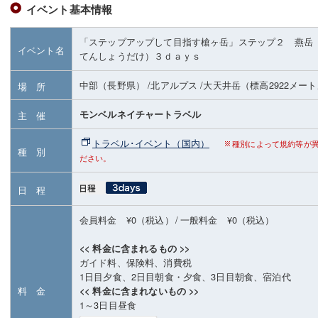
イベント基本情報
「ステップアップして目指す槍ヶ岳」ステップ２ 燕岳
イベント名
てんしょうだけ）３ｄａｙｓ
中部（長野県）
/北アルプス
/大天井岳
（標高2922メー
場 所
モンベルネイチャートラベル
主 催
トラベル･イベント（国内）
種別によって規約等が
種 別
ださい。
日 程
会員料金 ¥0（税込）
/
一般料金 ¥0（税込）
<< 料金に含まれるもの >>
ガイド料、保険料、消費税
1日目夕食、2日目朝食・夕食、3日目朝食、宿泊代
料 金
<< 料金に含まれないもの >>
1～3日目昼食