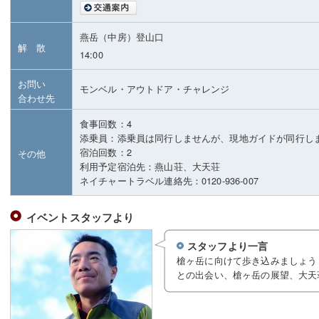
燕岳（中房）登山口
解 散
14:00
お問い
モンベル・アウトドア・チャレンジ
合わせ先
食事回数：4
添乗員：添乗員は同行しませんが、現地ガイドが同行し
宿泊回数：2
その他
利用予定宿泊先：燕山荘、大天荘
ネイチャートラベル連絡先：0120-936-007
イベントスタッフより
スタッフより一言
槍ヶ岳に向けて歩き込みましょう
との出会い、槍ヶ岳の展望、大天