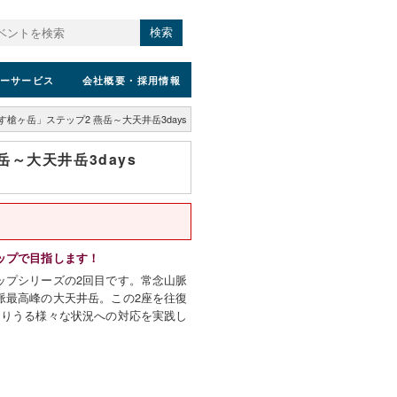
検索
ーサービス
会社概要
・採用情報
槍ヶ岳」ステップ2 燕岳～大天井岳3days
～大天井岳3days
ップで目指します！
ップシリーズの2回目です。常念山脈
脈最高峰の大天井岳。この2座を往復
こりうる様々な状況への対応を実践し