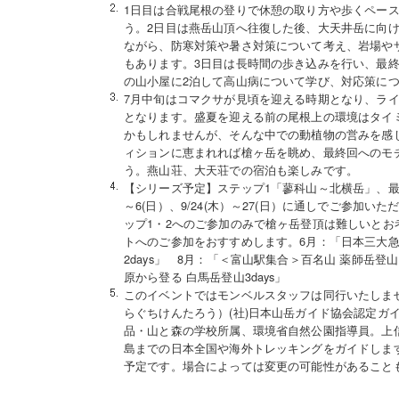
1日目は合戦尾根の登りで休憩の取り方や歩くペー
う。2日目は燕岳山頂へ往復した後、大天井岳に向
ながら、防寒対策や暑さ対策について考え、岩場や
もあります。3日目は長時間の歩き込みを行い、最
の山小屋に2泊して高山病について学び、対応策に
7月中旬はコマクサが見頃を迎える時期となり、ラ
となります。盛夏を迎える前の尾根上の環境はタイ
かもしれませんが、そんな中での動植物の営みを感
ィションに恵まれれば槍ヶ岳を眺め、最終回へのモ
う。燕山荘、大天荘での宿泊も楽しみです。
【シリーズ予定】ステップ1「蓼科山～北横岳」、最終
～6(日）、9/24(木）～27(日）に通しでご参加い
ップ1・2へのご参加のみで槍ヶ岳登頂は難しいとお
トへのご参加をおすすめします。6月：「日本三大急
2days」 8月：「＜富山駅集合＞百名山 薬師岳登山
原から登る 白馬岳登山3days」
このイベントではモンベルスタッフは同行いたしま
らぐちけんたろう）(社)日本山岳ガイド協会認定ガ
品・山と森の学校所属、環境省自然公園指導員。上
島までの日本全国や海外トレッキングをガイドしま
予定です。場合によっては変更の可能性があること