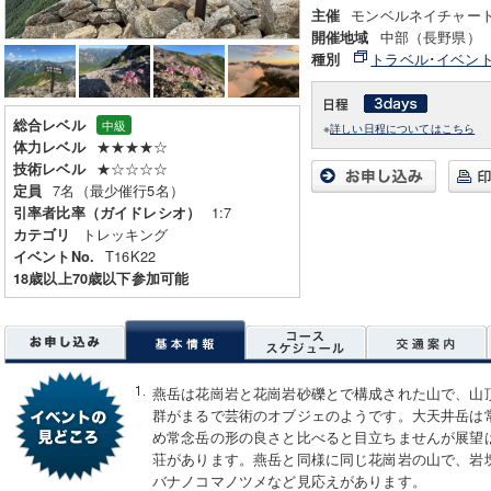
モンベルネイチャー
主催
中部（長野県）
開催地域
トラベル･イベン
種別
総合レベル
中級
※
詳しい日程についてはこちら
★★★★☆
体力レベル
★☆☆☆☆
技術レベル
7名（最少催行5名）
定員
1:7
引率者比率（ガイドレシオ）
トレッキング
カテゴリ
T16K22
イベントNo.
18歳以上70歳以下参加可能
燕岳は花崗岩と花崗岩砂礫とで構成された山で、山
群がまるで芸術のオブジェのようです。大天井岳は
め常念岳の形の良さと比べると目立ちませんが展望
荘があります。燕岳と同様に同じ花崗岩の山で、岩
バナノコマノツメなど見応えがあります。