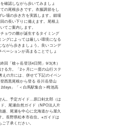
スを確認しながら歩いてみましょ
けての尾根歩きです。衣服調節をし
ザレ場の歩き方を実践します。鎖場
終回の長い下りに備えます。尾根上
ついてご案内します。
イチョウの雛が誕生するタイミング
ミングによっては厳しい環境になる
じながら歩きましょう。良いコンデ
チベーションが高まることでしょ
回「槍ヶ岳登頂4日間」9/3(木）
ただける方。「2ヶ月に一度の山行ステ
考えの方には、併せて下記のイベン
登西黒尾根から登る 谷川岳登山
 2days」「＜白馬駅集合＞栂池高
せん。予定ガイド…原口剣太郎（は
イド、尾瀬自然ガイド（NPO法人片
信越、尾瀬を中心に北海道から屋久
す。長野県松本市在住。※ガイドは
もご了承ください。