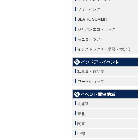
ツリーイング
SEA TO SUMMIT
ジャパンエコトラック
モニターツアー
インストラクター講習・検定会
写真展・作品展
ワークショップ
北海道
東北
関東
中部