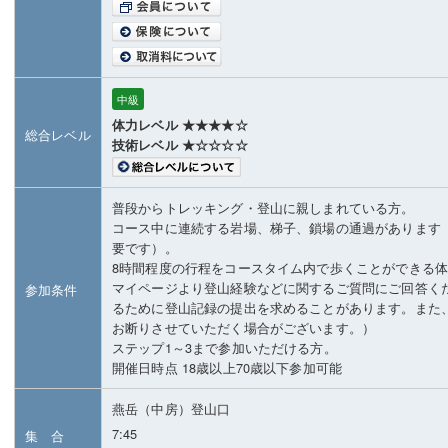
中級
体力レベル ★★★★☆
総合レベル
技術レベル ★☆☆☆☆
普段からトレッキング・登山に親しまれている方。
コース中に連続する岩場、梯子、鎖場の通過があります
要です）。
8時間程度の行程をコースタイム内で歩くことができる
マイページより登山経験などに関するご質問にご回答く
参加条件
るために登山記録の提出を求めることがあります。また
お断りさせていただく場合がございます。）
ステップ1～3まで参加いただける方。
開催日時点 18歳以上70歳以下参加可能
燕岳（中房）登山口
7:45
集 合