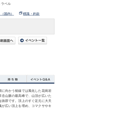
トラベル
ト（国内）
標識・約款
頂に向かう稜線では風化した花崗岩
常念山脈の最高峰で、山頂が広いた
は抜群です。頂上のすぐ足元に大天
塊が広い頂上を埋め、コマクサやキ