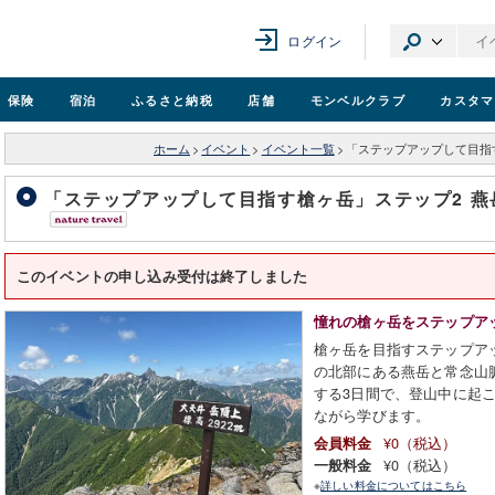
ログイン
保険
宿泊
ふるさと納税
店舗
モンベル
クラブ
カスタマ
ホーム
>
イベント
>
イベント一覧
>
「ステップアップして目指す
「ステップアップして目指す槍ヶ岳」ステップ2 燕岳
このイベントの申し込み受付は終了しました
憧れの槍ヶ岳をステップア
槍ヶ岳を目指すステップア
の北部にある燕岳と常念山
する3日間で、登山中に起
ながら学びます。
¥0（税込）
会員料金
¥0（税込）
一般料金
※
詳しい料金についてはこちら