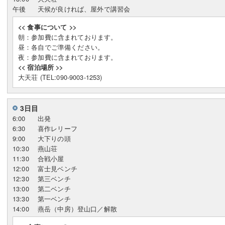
午後
天候が良ければ、屋外で講習会
<< 食事について >>
朝：参加費に含まれております。
昼：各自でご準備ください。
夜：参加費に含まれております。
<< 宿泊場所 >>
大天荘 (TEL:090-9003-1253)
3日目
6:00
出発
6:30
喜作レリーフ
9:00
大下りの頭
10:30
燕山荘
11:30
合戦小屋
12:00
富士見ベンチ
12:30
第三ベンチ
13:00
第二ベンチ
13:30
第一ベンチ
14:00
燕岳（中房）登山口／解散