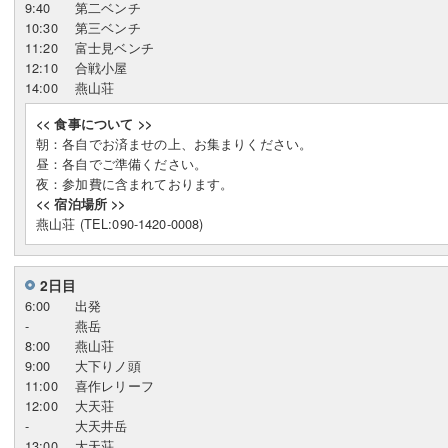
9:40
第二ベンチ
10:30
第三ベンチ
11:20
富士見ベンチ
12:10
合戦小屋
14:00
燕山荘
<< 食事について >>
朝：各自でお済ませの上、お集まりください。
昼：各自でご準備ください。
夜：参加費に含まれております。
<< 宿泊場所 >>
燕山荘 (TEL:090-1420-0008)
2日目
6:00
出発
-
燕岳
8:00
燕山荘
9:00
大下りノ頭
11:00
喜作レリーフ
12:00
大天荘
-
大天井岳
13:00
大天荘