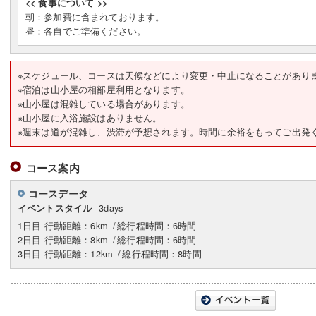
<< 食事について >>
朝：参加費に含まれております。
昼：各自でご準備ください。
※スケジュール、コースは天候などにより変更・中止になることがあり
※宿泊は山小屋の相部屋利用となります。
※山小屋は混雑している場合があります。
※山小屋に入浴施設はありません。
※週末は道が混雑し、渋滞が予想されます。時間に余裕をもってご出発
コース案内
コースデータ
3days
イベントスタイル
1日目 行動距離：6km
/
総行程時間：6時間
2日目 行動距離：8km
/
総行程時間：6時間
3日目 行動距離：12km
/
総行程時間：8時間