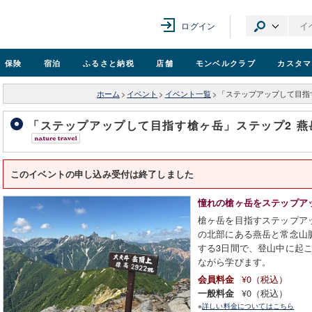
ログイン
保険
宿泊
ふるさと納税
店舗
モンベル
クラブ
カスタマ
ホーム
>
イベント
>
イベント一覧
>
「ステップアップして目指す
「ステップアップして目指す槍ヶ岳」ステップ2 燕岳
このイベントの申し込み受付は終了しました
憧れの槍ヶ岳をステップア
槍ヶ岳を目指すステップア
の北部にある燕岳と常念山
する3日間で、登山中に起
ながら学びます。
¥0（税込）
会員料金
¥0（税込）
一般料金
※
詳しい料金についてはこちら