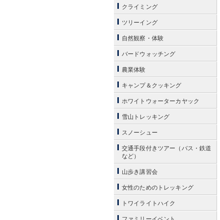
クライミング
ツリーイング
自然観察・体験
バードウォッチング
農業体験
キャンプ＆クッキング
ホワイトウォーターカヤック
雪山トレッキング
スノーシュー
交通手段付きツアー（バス・鉄道
など）
山歩き講習会
女性のためのトレッキング
トワイライトハイク
ファミリーイベント