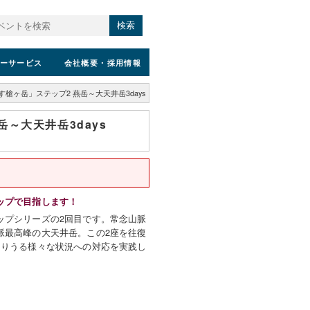
検索
ーサービス
会社概要
・採用情報
槍ヶ岳」ステップ2 燕岳～大天井岳3days
～大天井岳3days
ップで目指します！
ップシリーズの2回目です。常念山脈
脈最高峰の大天井岳。この2座を往復
こりうる様々な状況への対応を実践し