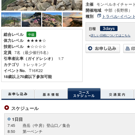
モンベルネイチャー
主催
中部（長野県）
開催地域
トラベル･イベン
種別
総合レベル
中級
※
詳しい日程についてはこちら
★★★★☆
体力レベル
★☆☆☆☆
技術レベル
7名（最少催行5名）
定員
1:7
引率者比率（ガイドレシオ）
トレッキング
カテゴリ
T16K22
イベントNo.
18歳以上70歳以下参加可能
スケジュール
1日目
7:45
燕岳（中房）登山口／集合
8:50
第一ベンチ