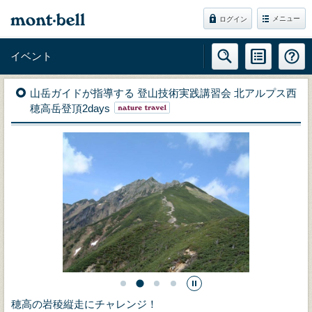
メニュー
ログイン
イベント
山岳ガイドが指導する 登山技術実践講習会 北アルプス西
穂高岳登頂2days
穂高の岩稜縦走にチャレンジ！