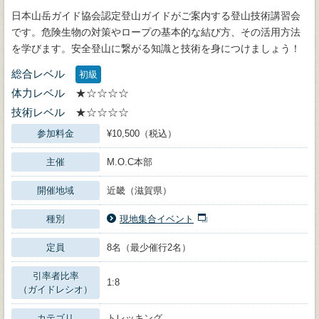
日本山岳ガイド協会認定登山ガイドがご案内する登山技術講習会
です。危険生物の対策やロープの基本的な結び方、その活用方法
を学びます。安全登山に繋がる知識と技術を身につけましょう！
総合レベル
初級
体力レベル
★☆☆☆☆
技術レベル
★☆☆☆☆
参加料金
¥10,500（税込）
主催
M.O.C本部
開催地域
近畿（滋賀県）
種別
現地集合イベント
定員
8名（最少催行2名）
引率者比率
1:8
（ガイドレシオ）
カテゴリ
トレッキング