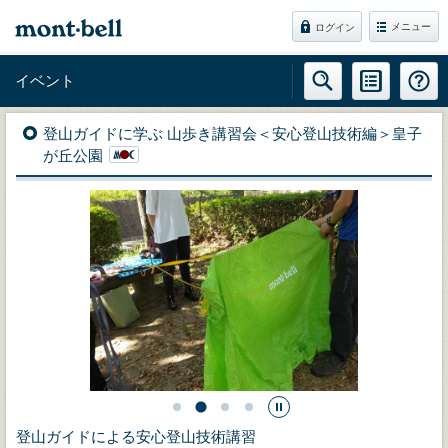
メニュー
ログイン
イベント
登山ガイドに学ぶ 山歩き講習会＜安心登山技術編＞皇子
が丘公園
登山ガイドによる安心登山技術講習