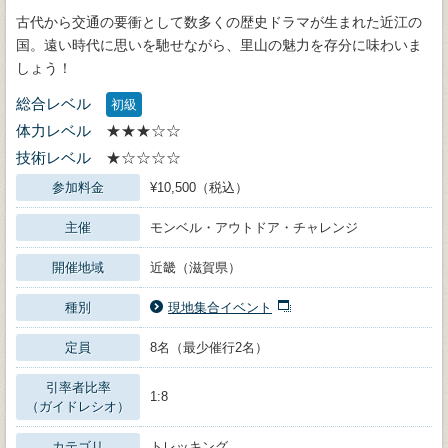
古代から交通の要衝として数多くの歴史ドラマが生まれた近江の
国。遠い時代に思いを馳せながら、里山の魅力を存分に味わいま
しょう！
総合レベル
初級
体力レベル
★★★☆☆
技術レベル
★☆☆☆☆
参加料金
¥10,500（税込）
主催
モンベル・アウトドア・チャレンジ
開催地域
近畿（滋賀県）
種別
現地集合イベント
定員
8名（最少催行2名）
引率者比率
1:8
（ガイドレシオ）
カテゴリ
トレッキング