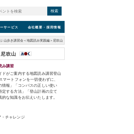
検索
ーサービス
会社概要
・採用情報
ぶ 山歩き講習会＜地図読み実践編＞尼吹山
＞尼吹山
読み講習
イドがご案内する地図読み講習登山
やスマートフォンを一切使わずに、
の情報」「コンパスの正しい使い
特定する方法」「登山計画の立て
践的な知識をお伝えいたします。
ア・チャレンジ