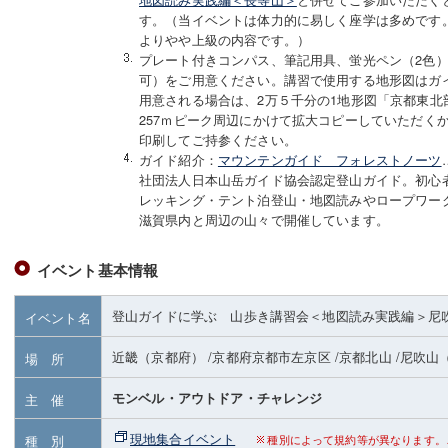
す。（当イベントは体力的に易しく座学は多めです
よりやや上級の内容です。）
プレート付きコンパス、筆記用具、蛍光ペン（2色
可）をご用意ください。講習で使用する地形図はガ
用意される場合は、2万５千分の1地形図「京都東北
257ｍピーク周辺にかけて拡大コピーしていただく
印刷してご持参ください。
ガイド紹介：
マウンテンガイド フォレストノーツ
社団法人日本山岳ガイド協会認定登山ガイド。初心
レッキング・テント泊登山・地図読みやロープワー
滋賀県内と周辺の山々で開催しています。
イベント基本情報
登山ガイドに学ぶ 山歩き講習会＜地図読み実践編＞尼
イベント名
近畿（京都府）
/京都府京都市左京区
/京都北山
/尼吹山
場 所
モンベル・アウトドア・チャレンジ
主 催
現地集合イベント
種 別
種別によって規約等が異なります。