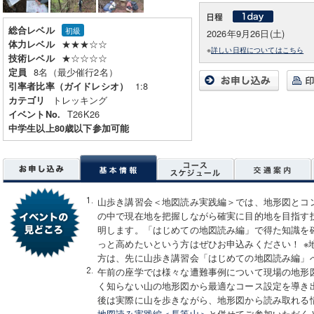
総合レベル
初級
2026年9月26日(土)
★★★☆☆
体力レベル
※
詳しい日程についてはこちら
★☆☆☆☆
技術レベル
8名（最少催行2名）
定員
1:8
引率者比率（ガイドレシオ）
トレッキング
カテゴリ
T26K26
イベントNo.
中学生以上80歳以下参加可能
山歩き講習会＜地図読み実践編＞では、地形図とコ
の中で現在地を把握しながら確実に目的地を目指す
明します。「はじめての地図読み編」で得た知識を
っと高めたいという方はぜひお申込みください！ ※
方は、先に山歩き講習会「はじめての地図読み編」
午前の座学では様々な遭難事例について現場の地形
く知らない山の地形図から最適なコース設定を導き
後は実際に山を歩きながら、地形図から読み取れる
地図読み実践編＜長等山＞
と併せてご参加いただく