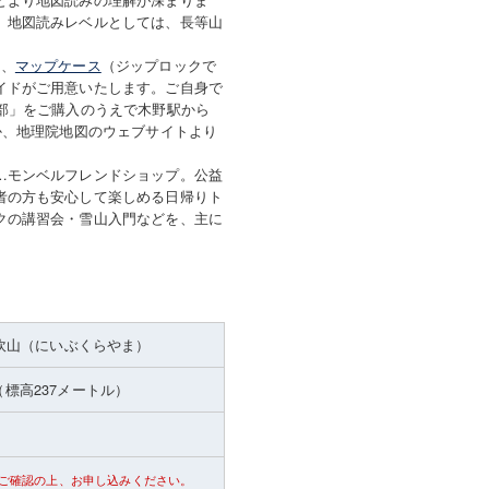
。地図読みレベルとしては、長等山
）、
マップケース
（ジップロックで
イドがご用意いたします。ご自身で
部」をご購入のうえで木野駅から
か、地理院地図のウェブサイトより
…モンベルフレンドショップ。公益
者の方も安心して楽しめる日帰りト
クの講習会・雪山入門などを、主に
吹山（にいぶくらやま）
（標高237メートル）
ご確認の上、お申し込みください。