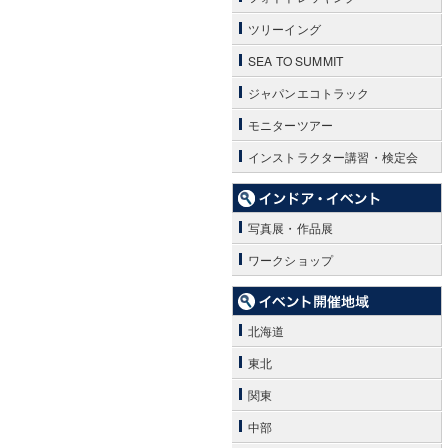
ツリーイング
SEA TO SUMMIT
ジャパンエコトラック
モニターツアー
インストラクター講習・検定会
写真展・作品展
ワークショップ
北海道
東北
関東
中部