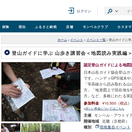
ログイン
保険
宿泊
ふるさと納税
店舗
モンベル
クラブ
カスタマ
ホーム
>
イベント
>
イベント一覧
>
登山ガイドに学
登山ガイドに学ぶ 山歩き講習会＜地図読み実践編
認定登山ガイドによる地図
日本山岳ガイド協会登山ガ
です。ハンディGPS端末
「等高線から読み取れる山
方」「地形図上で現在地を
方」など、多岐にわたる実
¥10,500（税込）
参加料金
※
詳しい料金についてはこちら
モンベル・アウトド
主催
近畿（京都府）
開催地域
現地集合イベント
種別