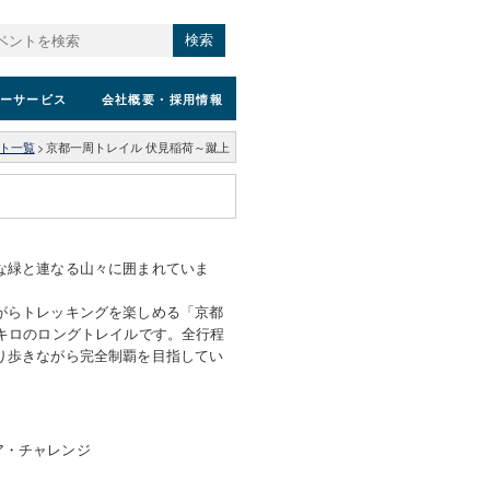
検索
ーサービス
会社概要
・採用情報
ト一覧
>
京都一周トレイル 伏見稲荷～蹴上
な緑と連なる山々に囲まれていま
がらトレッキングを楽しめる「京都
0キロのロングトレイルです。全行程
り歩きながら完全制覇を目指してい
ア・チャレンジ