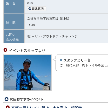
9:30
集 合
京都市営地下鉄東西線 蹴上駅
解 散
15:30
お問い
モンベル・アウトドア・チャレンジ
合わせ先
イベントスタッフより
スタッフより一言
ご一緒に京都一周トレイルを楽し
京都一周トレイル 蹴上～大文字山～銀閣寺