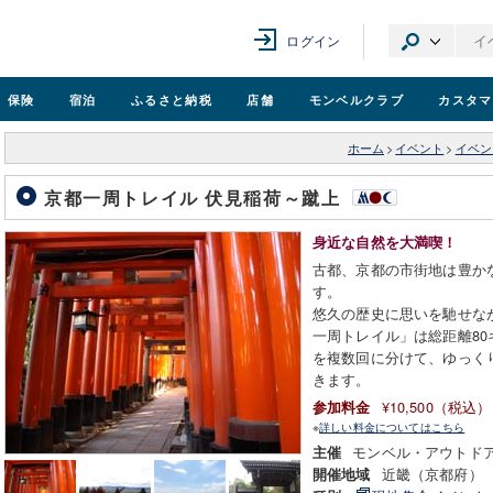
ログイン
保険
宿泊
ふるさと納税
店舗
モンベル
クラブ
カスタマ
ホーム
>
イベント
>
イベン
京都一周トレイル 伏見稲荷～蹴上
身近な自然を大満喫！
古都、京都の市街地は豊か
す。
悠久の歴史に思いを馳せな
一周トレイル」は総距離8
を複数回に分けて、ゆっく
きます。
¥10,500（税込）
参加料金
※
詳しい料金についてはこちら
モンベル・アウトド
主催
近畿（京都府）
開催地域