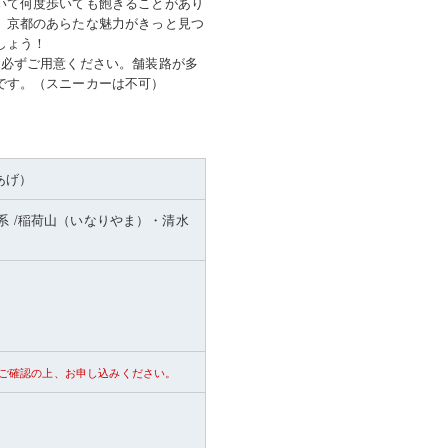
いて何度歩いても飽きることがあり
、京都のあらたな魅力がきっと見つ
しょう！
を必ずご用意ください。舗装路が多
です。（スニーカーは不可）
あげ）
系
/稲荷山（いなりやま）・清水
ご確認の上、お申し込みください。