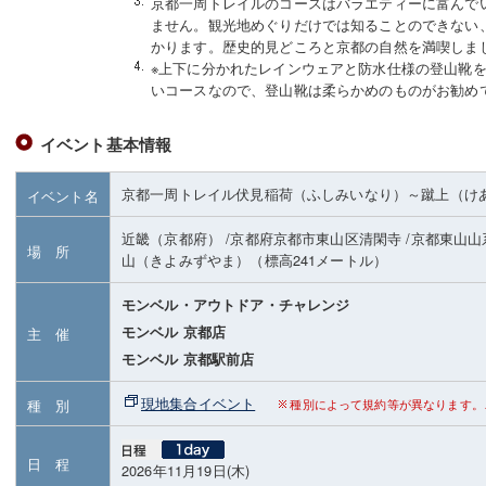
京都一周トレイルのコースはバラエティーに富んで
ません。観光地めぐりだけでは知ることのできない
かります。歴史的見どころと京都の自然を満喫しま
※上下に分かれたレインウェアと防水仕様の登山靴
いコースなので、登山靴は柔らかめのものがお勧め
イベント基本情報
京都一周トレイル伏見稲荷（ふしみいなり）～蹴上（け
イベント名
近畿（京都府）
/京都府京都市東山区清閑寺
/京都東山山
場 所
山（きよみずやま）
（標高241メートル）
モンベル・アウトドア・チャレンジ
モンベル 京都店
主 催
モンベル 京都駅前店
現地集合イベント
種 別
種別によって規約等が異なります。
日 程
2026年11月19日(木)