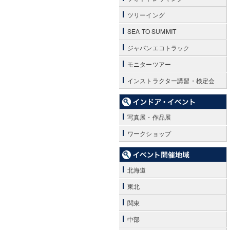
ツリーイング
SEA TO SUMMIT
ジャパンエコトラック
モニターツアー
インストラクター講習・検定会
写真展・作品展
ワークショップ
北海道
東北
関東
中部