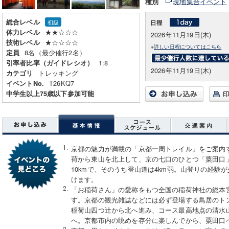
現地集合イベント
種別
総合レベル
初級
★★☆☆☆
体力レベル
2026年11月19日(木)
★☆☆☆☆
技術レベル
※
詳しい日程についてはこちら
8名（最少催行2名）
定員
1:8
引率者比率（ガイドレシオ）
2026年11月19日(木)
トレッキング
カテゴリ
T26KQ7
イベントNo.
中学生以上75歳以下参加可能
京都の魅力が満載の「京都一周トレイル」をご案内
荷から東山を北上して、京の七口のひとつ「粟田口
10kmで、そのうち登山道は4km弱。山登りの経験
けます。
「お稲荷さん」の愛称をもつ全国の稲荷神社の総本
す。京都の観光雑誌などには必ず登場する鳥居のト
稲荷山四つ辻から北へ進み、コース最高地点の清水山
へ。京都市内の眺めを存分に楽しんでから、粟田口