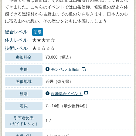
てきました。こちらのイベントでは山岳信仰、修験道の歴史を体
感できる黒滝村から吉野山までの道のりを歩きます。日本人の心
に宿る山への想い、その歴史をともに体感しましょう！
総合レベル
初級
体力レベル
★★★☆☆
技術レベル
★☆☆☆☆
参加料金
¥8,000（税込）
主催
モンベル 五條店
開催地域
近畿（奈良県）
種別
現地集合イベント
定員
7～14名（最少催行4名）
引率者比率
1:7
（ガイドレシオ）
カテゴリ
トレッキング