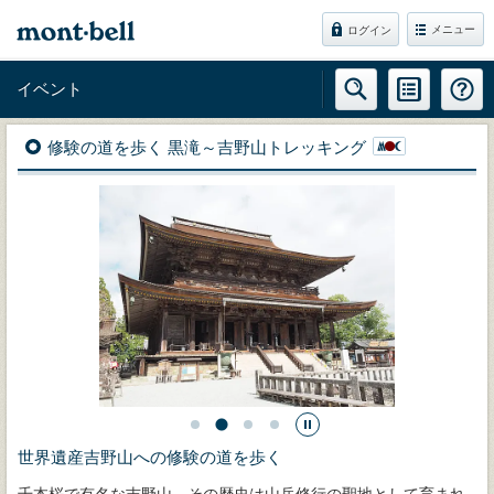
メニュー
ログイン
イベント
修験の道を歩く 黒滝～吉野山トレッキング
世界遺産吉野山への修験の道を歩く
千本桜で有名な吉野山。その歴史は山岳修行の聖地として育まれ