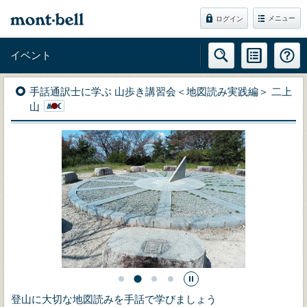
メニュー
ログイン
イベント
手話通訳士に学ぶ 山歩き講習会＜地図読み実践編＞ 二上
山
登山に大切な地図読みを手話で学びましょう