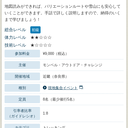
地図読みができれば、バリエーションルートや雪山にも安心して
いくことができます。手話で詳しく説明しますので、納得のいく
まで学びましょう！
総合レベル
初級
体力レベル
★★☆☆☆
技術レベル
★☆☆☆☆
参加料金
¥9,000（税込）
主催
モンベル・アウトドア・チャレンジ
開催地域
近畿（奈良県）
種別
現地集合イベント
定員
8名（最少催行5名）
引率者比率
1:8
（ガイドレシオ）
カテゴリ
トレッキング