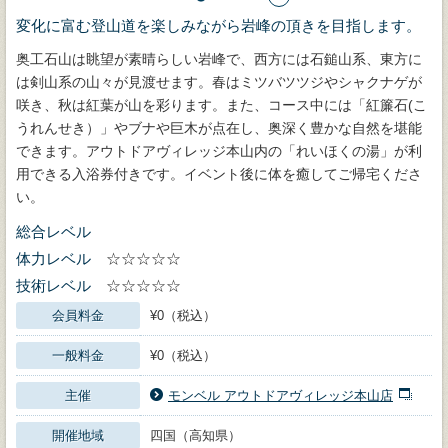
変化に富む登山道を楽しみながら岩峰の頂きを目指します。
奥工石山は眺望が素晴らしい岩峰で、西方には石鎚山系、東方に
は剣山系の山々が見渡せます。春はミツバツツジやシャクナゲが
咲き、秋は紅葉が山を彩ります。また、コース中には「紅簾石(こ
うれんせき）」やブナや巨木が点在し、奥深く豊かな自然を堪能
できます。アウトドアヴィレッジ本山内の「れいほくの湯」が利
用できる入浴券付きです。イベント後に体を癒してご帰宅くださ
い。
総合レベル
体力レベル
☆☆☆☆☆
技術レベル
☆☆☆☆☆
会員料金
¥0（税込）
一般料金
¥0（税込）
主催
モンベル アウトドアヴィレッジ本山店
開催地域
四国（高知県）