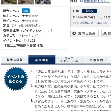
現地集合イベント
種別
総合レベル
初級
★★☆☆☆
体力レベル
2026年10月4日(日)、11月
★☆☆☆☆
技術レベル
※
詳しい日程についてはこちら
7名（最少催行4名）
定員
1:7
引率者比率（ガイドレシオ）
トレッキング
カテゴリ
T44E02
イベントNo.
18歳以上75歳以下参加可能
「楽になる山歩き編」では、楽しく安全に山歩きを
にフィールドを歩きながら紹介します。これから山
はじめて間もない方におすすめのイベントです。
靴の履き方、山の服装や装備、歩き方、山でのマナ
ればためになる基本知識・技術をレクチャーいたし
になる、知れば誰もがすぐに実践できることばかり
講習会のフィールドは湯の街・別府のシンボルである鶴
ど高くありませんが、標高差860ｍの急登が続く、
カガシやイロハモミジ、ヤマザクラなど原生林の巨