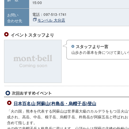
15:00
電話：097-513-1741
お問い
モンベル 大分店
合わせ先
イベントスタッフより
スタッフより一言
山歩きの基本を身につけて楽しい
日本百名山 阿蘇山(杵島岳・烏帽子岳)登山
「火の国」熊本を代表する阿蘇山は世界最大級のカルデラをもつ活火山
成され、高岳、中岳、根子岳、烏帽子岳、杵島岳が阿蘇五岳と呼ばれお
含めて指します。
その中で烏帽子岳と杵島岳に登ります。山頂からは阿蘇の主峰や外輪山