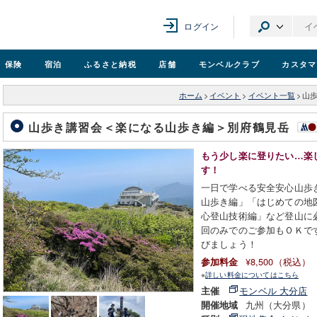
ログイン
保険
宿泊
ふるさと納税
店舗
モンベル
クラブ
カスタマ
ホーム
>
イベント
>
イベント一覧
>
山
山歩き講習会＜楽になる山歩き編＞別府鶴見岳
もう少し楽に登りたい…楽
す！
一日で学べる安全安心山歩
山歩き編」「はじめての地
心登山技術編」など登山に
回のみでのご参加もＯＫで
びましょう！
¥8,500（税込）
参加料金
※
詳しい料金についてはこちら
モンベル 大分店
主催
九州（大分県）
開催地域