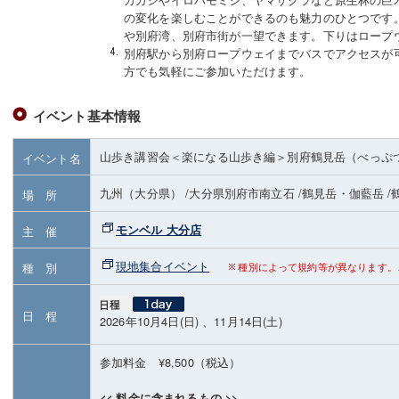
の変化を楽しむことができるのも魅力のひとつです
や別府湾、別府市街が一望できます。下りはロープ
別府駅から別府ロープウェイまでバスでアクセスが
方でも気軽にご参加いただけます。
イベント基本情報
山歩き講習会＜楽になる山歩き編＞別府鶴見岳（べっぷ
イベント名
九州（大分県）
/大分県別府市南立石
/鶴見岳・伽藍岳
/
場 所
モンベル 大分店
主 催
現地集合イベント
種 別
種別によって規約等が異なります。
日 程
2026年10月4日(日) 、11月14日(土)
参加料金 ¥8,500（税込）
<< 料金に含まれるもの >>