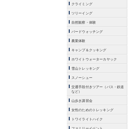
クライミング
ツリーイング
自然観察・体験
バードウォッチング
農業体験
キャンプ＆クッキング
ホワイトウォーターカヤック
雪山トレッキング
スノーシュー
交通手段付きツアー（バス・鉄道
など）
山歩き講習会
女性のためのトレッキング
トワイライトハイク
ファミリーイベント