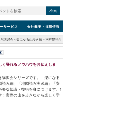
検索
ーサービス
会社概要
・採用情報
歩き講習会＜楽になる山歩き編＞別府鶴見岳
しく登れるノウハウをお伝えしま
き講習会シリーズです。「楽になる
図読み編」「地図読み実践編」「安
必要な知識・技術を身につけます。1
す！実際の山を歩きながら楽しく学