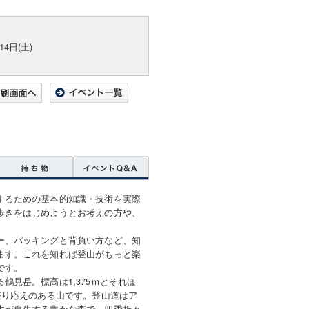
14日(土)
するための基本的知識・技術を実際
歩きをはじめようとお考えの方や、
ー、パッキングと背負い方など、知
ます。これを知れば登山がもっと楽
です。
見岳。標高は1,375ｍとそれほ
登り応えのある山です。登山道はア
木が自生する豊かな森で、四季折々