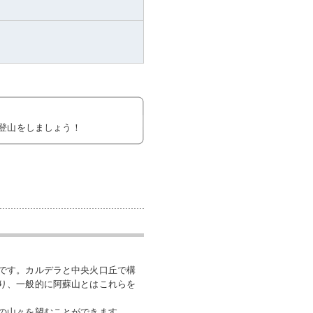
登山をしましょう！
です。カルデラと中央火口丘で構
り、一般的に阿蘇山とはこれらを
の山々を望むことができます。