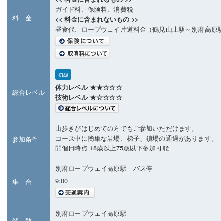
ガイド料、保険料、消費税
料 金
<< 料金に含まれないもの >>
昼食代、ロープウェイ片道料金（鶴見山上駅～別府高原
初級
体力レベル ★★☆☆☆
総合レベル
技術レベル ★☆☆☆☆
山歩きがはじめての方でもご参加いただけます。
コース中に簡単な岩場、梯子、鎖場の通過があります。
参加条件
開催日時点 18歳以上75歳以下参加可能
別府ロープウェイ高原駅 バス停
9:00
集 合
別府ロープウェイ高原駅
解 散