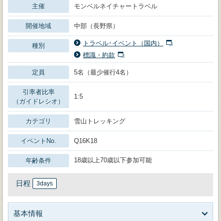
主催
モンベルネイチャートラベル
開催地域
中部（長野県）
トラベル･イベント（国内）
種別
標識・約款
定員
5名（最少催行4名）
引率者比率
1:5
（ガイドレシオ）
カテゴリ
雪山トレッキング
イベントNo.
Q16K18
18歳以上70歳以下参加可能
年齢条件
日程
3days
基本情報