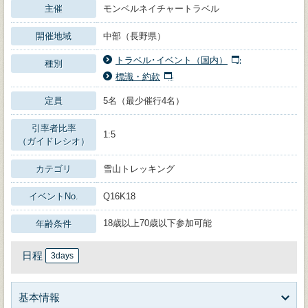
主催
モンベルネイチャートラベル
開催地域
中部（長野県）
トラベル･イベント（国内）
種別
標識・約款
定員
5名（最少催行4名）
引率者比率
1:5
（ガイドレシオ）
カテゴリ
雪山トレッキング
イベントNo.
Q16K18
18歳以上70歳以下参加可能
年齢条件
日程
3days
基本情報