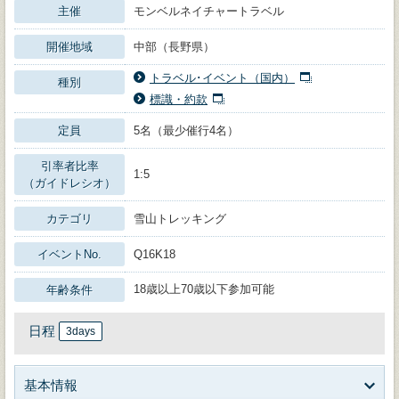
主催
モンベルネイチャートラベル
開催地域
中部（長野県）
トラベル･イベント（国内）
種別
標識・約款
定員
5名（最少催行4名）
引率者比率
1:5
（ガイドレシオ）
カテゴリ
雪山トレッキング
イベントNo.
Q16K18
18歳以上70歳以下参加可能
年齢条件
日程
3days
基本情報