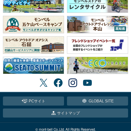
PCサイト
GLOBAL SITE
サイトマップ
© mont-bell Co.,Ltd. All Rights Reserved.