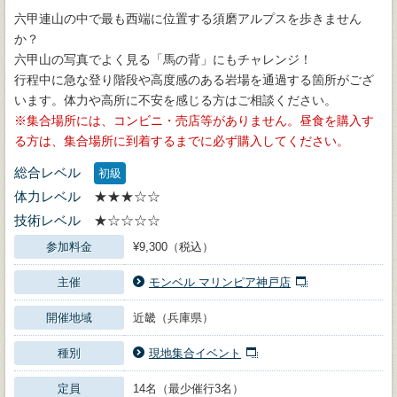
六甲連山の中で最も西端に位置する須磨アルプスを歩きません
か？
六甲山の写真でよく見る「馬の背」にもチャレンジ！
行程中に急な登り階段や高度感のある岩場を通過する箇所がござ
います。体力や高所に不安を感じる方はご相談ください。
集合場所には、コンビニ・売店等がありません。昼食を購入す
る方は、集合場所に到着するまでに必ず購入してください。
総合レベル
初級
体力レベル
★★★☆☆
技術レベル
★☆☆☆☆
参加料金
¥9,300（税込）
主催
モンベル マリンピア神戸店
開催地域
近畿（兵庫県）
種別
現地集合イベント
定員
14名（最少催行3名）