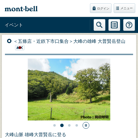
メニュー
ログイン
イベント
＜五條店・近鉄下市口集合＞大峰の雄峰 大普賢岳登山
大峰山脈 雄峰大普賢岳に登る