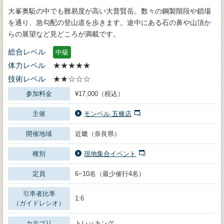
大峯奥駈の中でも難易度が高い大普賢岳。数々の鋼製階段や鎖場
を通り、急勾配の登山道を歩きます。途中にある石の鼻や山頂か
らの展望など見どころが満載です。
総合レベル
中級
体力レベル
★★★★★
技術レベル
★★☆☆☆
参加料金
¥17,000（税込）
主催
モンベル 五條店
開催地域
近畿（奈良県）
種別
現地集合イベント
定員
6~10名（最少催行4名）
引率者比率
1:6
（ガイドレシオ）
カテゴリ
トレッキング