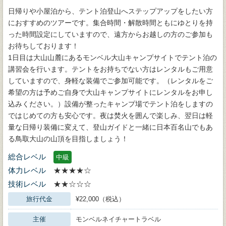
日帰りや小屋泊から、テント泊登山へステップアップをしたい方
におすすめのツアーです。集合時間・解散時間ともにゆとりを持
った時間設定にしていますので、遠方からお越しの方のご参加も
お待ちしております！
1日目は大山山麓にあるモンベル大山キャンプサイトでテント泊の
講習会を行います。テントをお持ちでない方はレンタルもご用意
していますので、身軽な装備でご参加可能です。（レンタルをご
希望の方は予めご自身で大山キャンプサイトにレンタルをお申し
込みください。）設備が整ったキャンプ場でテント泊をしますの
ではじめての方も安心です。夜は焚火を囲んで楽しみ、翌日は軽
量な日帰り装備に変えて、登山ガイドと一緒に日本百名山でもあ
る鳥取大山の山頂を目指しましょう！
総合レベル
中級
体力レベル
★★★★☆
技術レベル
★★☆☆☆
旅行代金
¥22,000（税込）
主催
モンベルネイチャートラベル