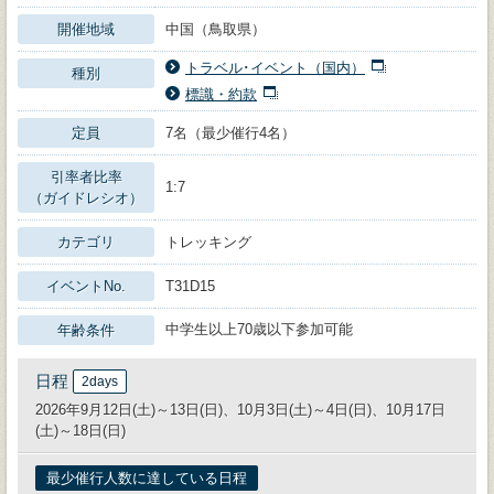
開催地域
中国（鳥取県）
トラベル･イベント（国内）
種別
標識・約款
定員
7名（最少催行4名）
引率者比率
1:7
（ガイドレシオ）
カテゴリ
トレッキング
イベントNo.
T31D15
中学生以上70歳以下参加可能
年齢条件
日程
2days
2026年9月12日(土)～13日(日)、10月3日(土)～4日(日)、10月17日
(土)～18日(日)
最少催行人数に達している日程