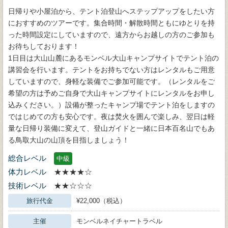
日帰りや小屋泊から、テント泊登山へステップアップをしたい方
におすすめのツアーです。集合時間・解散時間ともにゆとりを持
った時間設定にしていますので、遠方からお越しの方のご参加も
お待ちしております！
1日目は大山山麓にあるモンベル大山キャンプサイトでテント泊の
講習会を行います。テントをお持ちでない方はレンタルもご用意
していますので、身軽な装備でご参加可能です。（レンタルをご
希望の方は予めご自身で大山キャンプサイトにレンタルをお申し
込みください。）設備が整ったキャンプ場でテント泊をしますの
ではじめての方も安心です。夜は焚火を囲んで楽しみ、翌日は軽
量な日帰り装備に変えて、登山ガイドと一緒に日本百名山でもあ
る鳥取大山の山頂を目指しましょう！
総合レベル
中級
体力レベル
★★★★☆
技術レベル
★★☆☆☆
旅行代金
¥22,000（税込）
主催
モンベルネイチャートラベル