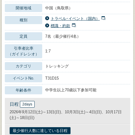
開催地域
中国（鳥取県）
トラベル･イベント（国内）
種別
標識・約款
定員
7名（最少催行4名）
引率者比率
1:7
（ガイドレシオ）
カテゴリ
トレッキング
イベントNo.
T31D15
中学生以上70歳以下参加可能
年齢条件
日程
2days
2026年9月12日(土)～13日(日)、10月3日(土)～4日(日)、10月17日
(土)～18日(日)
最少催行人数に達している日程