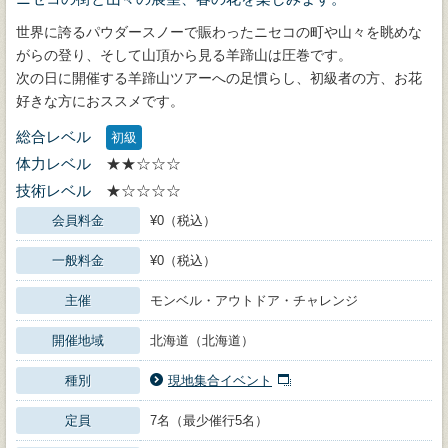
世界に誇るパウダースノーで賑わったニセコの町や山々を眺めな
がらの登り、そして山頂から見る羊蹄山は圧巻です。
次の日に開催する羊蹄山ツアーへの足慣らし、初級者の方、お花
好きな方におススメです。
総合レベル
初級
体力レベル
★★☆☆☆
技術レベル
★☆☆☆☆
会員料金
¥0（税込）
一般料金
¥0（税込）
主催
モンベル・アウトドア・チャレンジ
開催地域
北海道（北海道）
種別
現地集合イベント
定員
7名（最少催行5名）