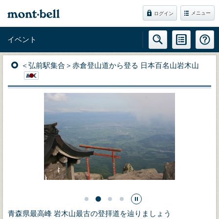
メニュー
ログイン
イベント
＜弘前駅集合＞赤倉登山道から登る 日本百名山岩木山
青森県最高峰 岩木山最古の登拝道を辿りましょう