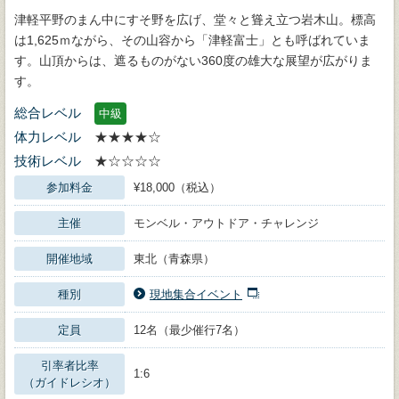
津軽平野のまん中にすそ野を広げ、堂々と聳え立つ岩木山。標高
は1,625ｍながら、その山容から「津軽富士」とも呼ばれていま
す。山頂からは、遮るものがない360度の雄大な展望が広がりま
す。
総合レベル
中級
体力レベル
★★★★☆
技術レベル
★☆☆☆☆
参加料金
¥18,000（税込）
主催
モンベル・アウトドア・チャレンジ
開催地域
東北（青森県）
種別
現地集合イベント
定員
12名（最少催行7名）
引率者比率
1:6
（ガイドレシオ）