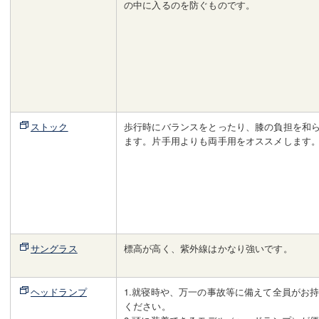
の中に入るのを防ぐものです。
ストック
歩行時にバランスをとったり、膝の負担を和
ます。片手用よりも両手用をオススメします
サングラス
標高が高く、紫外線はかなり強いです。
ヘッドランプ
1.就寝時や、万一の事故等に備えて全員がお
ください。