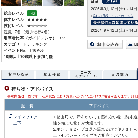
2026年9月12日(土)～14日
総合レベル
中級
※
詳しい日程についてはこちら
★★★★★
体力レベル
★☆☆☆☆
技術レベル
2026年9月12日(土)～14日
7名（最少催行4名）
定員
1:7
引率者比率（ガイドレシオ）
トレッキング
カテゴリ
T16K05
イベントNo.
18歳以上70歳以下参加可能
持ち物・アドバイス
参考商品は一例です。在庫状況によりお買い上げいただけない場合があります。詳細
服 装
アドバイス
レインウエア
1.登山用で、汗をかいても蒸れない物（防水透
上下
性を備えた物）が快適です。
2.ポンチョタイプは足が濡れるので使えません
上下セパレートタイプをご用意ください。