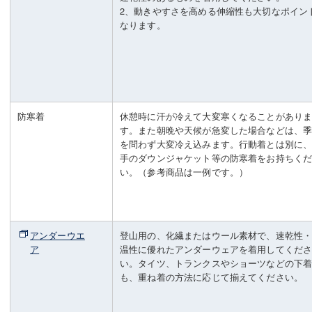
2、動きやすさを高める伸縮性も大切なポイン
なります。
防寒着
休憩時に汗が冷えて大変寒くなることがあり
す。また朝晩や天候が急変した場合などは、
を問わず大変冷え込みます。行動着とは別に
手のダウンジャケット等の防寒着をお持ちく
い。（参考商品は一例です。）
アンダーウエ
登山用の、化繊またはウール素材で、速乾性
ア
温性に優れたアンダーウェアを着用してくだ
い。タイツ、トランクスやショーツなどの下
も、重ね着の方法に応じて揃えてください。