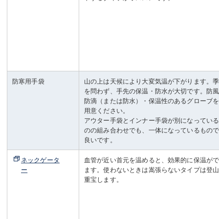
防寒用手袋
山の上は天候により大変気温が下がります。
を問わず、手先の保温・防水が大切です。防
防滴（または防水）・保温性のあるグローブ
用意ください。
アウター手袋とインナー手袋が別になってい
のの組み合わせでも、一体になっているもの
良いです。
ネックゲータ
血管が近い首元を温めると、効果的に保温が
ー
ます。使わないときは嵩張らないタイプは登
重宝します。