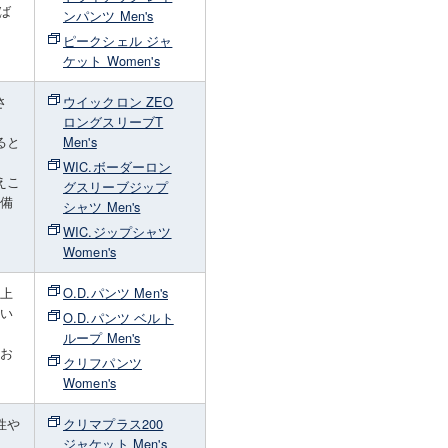
ば
ンパンツ Men's
ピークシェル ジャ
ケット Women's
さ
ウイックロン ZEO
ロングスリーブT
ると
Men's
WIC.ボーダーロン
えこ
グスリーブジップ
準備
シャツ Men's
WIC.ジップシャツ
Women's
の上
O.D.パンツ Men's
すい
O.D.パンツ ベルト
ループ Men's
てお
クリフパンツ
Women's
性や
クリマプラス200
ジャケット Men's