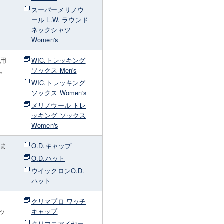
スーパーメリノウ
ール L.W. ラウンド
ネックシャツ
Women's
山用
WIC.トレッキング
適。
ソックス Men's
ま
WIC.トレッキング
ソックス Women's
メリノウール トレ
ッキング ソックス
Women's
しま
O.D.キャップ
O.D.ハット
ウイックロンO.D.
ハット
クリマプロ ワッチ
ッ
キャップ
クリマエアイヤー