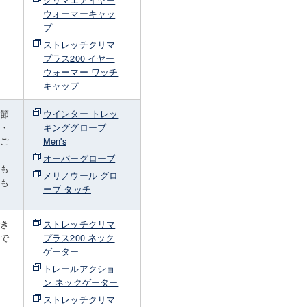
ウォーマーキャッ
プ
ストレッチクリマ
プラス200 イヤー
ウォーマー ワッチ
キャップ
季節
ウインター トレッ
風・
キンググローブ
をご
Men's
オーバーグローブ
るも
メリノウール グロ
でも
ーブ タッチ
でき
ストレッチクリマ
山で
プラス200 ネック
ゲーター
トレールアクショ
ン ネックゲーター
ストレッチクリマ