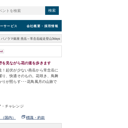
検索
ーサービス
会社概要
・採用情報
>
パノラマ銀座 燕岳～常念岳縦走登山3days
野を見ながら花の道を歩きます
走！起伏が少ない燕岳から常念岳に
躍り、快適そのもの。花咲き、鳥舞
りが照らす･･･花鳥風月の山旅で
ア・チャレンジ
ト（国内）
標識・約款