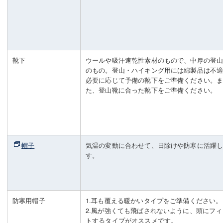
靴下
ウールや吸汗速乾性素材のもので、中厚の登
のもの。登山・ハイキング用には綿製品は不
必要に応じて予備の靴下をご準備ください。
た、登山靴に合った靴下をご準備ください。
帽子
気温の変動に合わせて、日除けや防寒に活躍
す。
防寒用帽子
1.耳も覆える暖かいタイプをご準備ください。
2.風が強くても飛ばされないように、頭にフィ
トするタイプがオススメです。