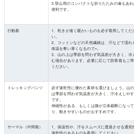
3.登山用のコンパクトな折りたたみの傘もあれ
便利です。
行動着
1、乾きが速く暖かいものを必ず着用してくだ
い。
2、コットンなどの天然繊維は、汗などで濡れ
体温を奪い寒くなるので×。
3、山の上は季節を問わず気温差が大きく、冷
む場合があります。必要に応じて防寒着もご
ください。
トレッキングパンツ
必ず速乾性に優れた素材を選びましょう。山
は季節を問わず気温差が大きく、汗冷えしや
です。
伸縮性がある、もしくは膝が立体裁断になっ
り、動きやすいものがおすすめです。
サーマル（中間着）
1、保温性や、汗をスムーズに透過させる通気
速乾性のあるものを着用してください。