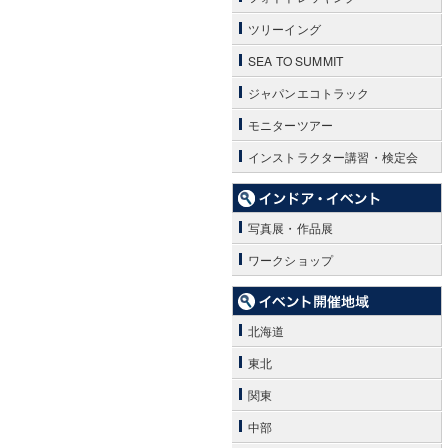
ツリーイング
SEA TO SUMMIT
ジャパンエコトラック
モニターツアー
インストラクター講習・検定会
写真展・作品展
ワークショップ
北海道
東北
関東
中部