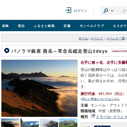
ログイン
保険
宿泊
ふるさと納税
店舗
モンベル
クラブ
カスタマ
ホーム
>
イベント
>
イベント一覧
パノラマ銀座 燕岳～常念岳縦走登山3days
右手に槍ヶ岳、左手に安曇
登山の醍醐味はやっぱり縦
続く花崗岩ロードは、心が
い、風が頬をかすめ、月明か
す。
¥81,000（税込）
旅行代金
※
詳しい料金についてはこちら
モンベル・アウトド
主催
中部（長野県）
開催地域
トラベル･イベン
種別