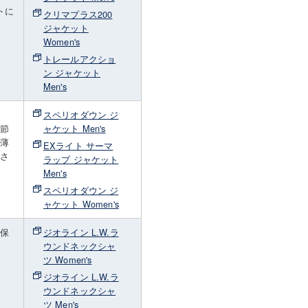
トに
クリマプラス200
ジャケット
Women's
トレールアクショ
ン ジャケット
Men's
ま
スペリオダウン ジ
季節
ャケット Men's
、薄
EXライト サーマ
ださ
ラップ ジャケット
Men's
スペリオダウン ジ
ャケット Women's
・保
ジオライン L.W.ラ
さ
ウンドネックシャ
着
ツ Women's
ジオライン L.W.ラ
ウンドネックシャ
ツ Men's