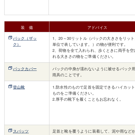
装 備
アドバイス
パック（ザッ
1、20～30リットル（パックの大きさをリット
ク）
単位で表しています。）の物が便利です。
2、荷物を全て入れられ、歩くときに両手を空
れる大きさの物をご準備ください。
パックカバー
パックの中身が濡れないように被せるパック
雨具のことです。
登山靴
1.防水性のもので足首を固定できるハイカッ
ものをご準備ください。
2.厚手の靴下を履くこともお忘れなく。
スパッツ
足首と靴を覆うように装着して、泥や雨など