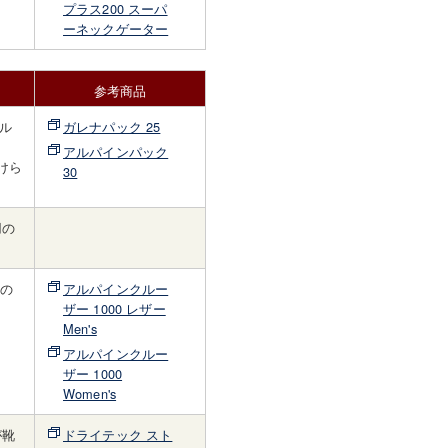
プラス200 スーパ
ーネックゲーター
参考商品
ル
ガレナパック 25
アルパインパック
けら
30
用の
トの
アルパインクルー
ザー 1000 レザー
Men's
アルパインクルー
ザー 1000
Women's
が靴
ドライテック スト