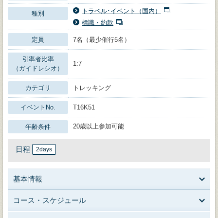
トラベル･イベント（国内）
種別
標識・約款
定員
7名（最少催行5名）
引率者比率
1:7
（ガイドレシオ）
カテゴリ
トレッキング
イベントNo.
T16K51
20歳以上参加可能
年齢条件
日程
2days
基本情報
コース・スケジュール