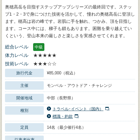
奥穂高岳を目指すステップアップシリーズの最終回です。ステッ
プ1・2・3で身につけた技術を活かして、憧れの奥穂高岳に登頂し
ます。穂高は岩の峰です。岩肌に手を触れ、つかみ、頂を目指し
ます。コース中には、梯子も鎖もあります。困難を乗り越えてい
くという、登山本来の厳しさと楽しさを実感させてくれます。
総合レベル
中級
体力レベル
★★★★★
技術レベル
★★★☆☆
旅行代金
¥85,000（税込）
主催
モンベル・アウトドア・チャレンジ
開催地域
中部（長野県）
トラベル･イベント（国内）
種別
標識・約款
定員
14名（最少催行4名）
引率者比率