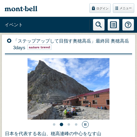
メニュー
ログイン
イベント
「ステップアップして目指す奥穂高岳」最終回 奥穂高岳
3days
日本を代表する名山、穂高連峰の中心をなす山