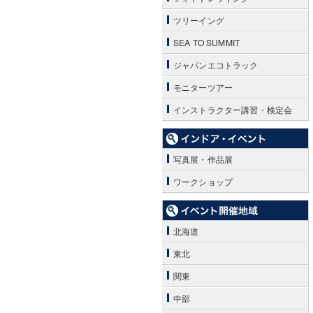
ツリーイング
SEA TO SUMMIT
ジャパンエコトラック
モニターツアー
インストラクター講習・検定会
写真展・作品展
ワークショップ
北海道
東北
関東
中部