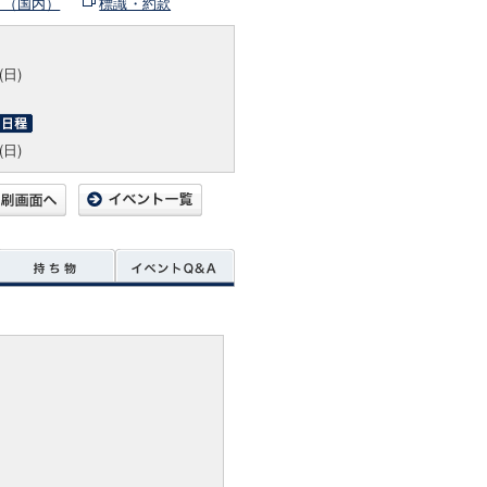
ト（国内）
標識・約款
(日)
(日)