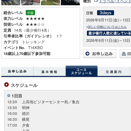
トラベル･イベン
種別
総合レベル
中級
★★★★★
体力レベル
2026年9月11日(金)～13日
★★★☆☆
技術レベル
※
詳しい日程についてはこちら
14名（最少催行4名）
定員
1:7
引率者比率（ガイドレシオ）
2026年9月11日(金)～13日
トレッキング
カテゴリ
T16KBD
イベントNo.
18歳以上70歳以下参加可能
スケジュール
1日目
12:30
上高地ビジターセンター前／集合
13:30
明神
15:00
徳沢
16:30
横尾
17:00
夕食
-
入浴