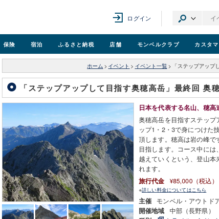
ログイン
保険
宿泊
ふるさと納税
店舗
モンベル
クラブ
カスタマ
ホーム
>
イベント
>
イベント一覧
>
「ステップアップし
「ステップアップして目指す奥穂高岳」最終回 奥穂高
日本を代表する名山、穂高
奥穂高岳を目指すステップ
ップ1・2・3で身につけた
頂します。穂高は岩の峰で
目指します。コース中には
越えていくという、登山本
れます。
¥85,000（税込）
旅行代金
※
詳しい料金についてはこちら
モンベル・アウトド
主催
中部（長野県）
開催地域