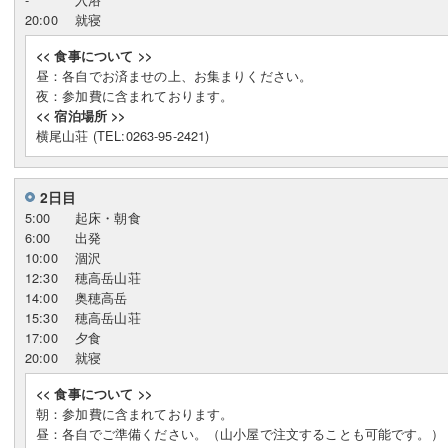
20:00
就寝
<< 食事について >>
昼：各自でお済ませの上、お集まりください。
夜：参加費に含まれております。
<< 宿泊場所 >>
横尾山荘 (TEL:0263-95-2421)
2日目
5:00
起床・朝食
6:00
出発
10:00
涸沢
12:30
穂高岳山荘
14:00
奥穂高岳
15:30
穂高岳山荘
17:00
夕食
20:00
就寝
<< 食事について >>
朝：参加費に含まれております。
昼：各自でご準備ください。（山小屋で注文することも可能です。）