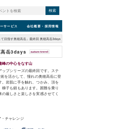
検索
ーサービス
会社概要
・採用情報
て目指す奥穂高岳」最終回 奥穂高岳3days
岳3days
連峰の中心をなす山
アップシリーズの最終回です。ステ
技術を活かして、憧れの奥穂高岳に登
す。岩肌に手を触れ、つかみ、頂を
、梯子も鎖もあります。困難を乗り
来の厳しさと楽しさを実感させてく
ア・チャレンジ