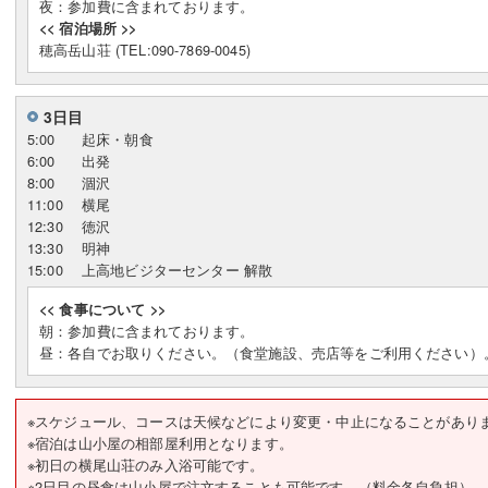
夜：参加費に含まれております。
<< 宿泊場所 >>
穂高岳山荘 (TEL:090-7869-0045)
3日目
5:00
起床・朝食
6:00
出発
8:00
涸沢
11:00
横尾
12:30
徳沢
13:30
明神
15:00
上高地ビジターセンター 解散
<< 食事について >>
朝：参加費に含まれております。
昼：各自でお取りください。（食堂施設、売店等をご利用ください）
※スケジュール、コースは天候などにより変更・中止になることがあ
※宿泊は山小屋の相部屋利用となります。
※初日の横尾山荘のみ入浴可能です。
※2日目の昼食は山小屋で注文することも可能です。（料金各自負担）