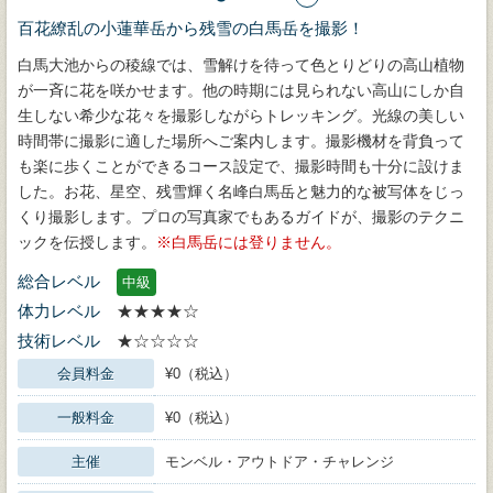
百花繚乱の小蓮華岳から残雪の白馬岳を撮影！
白馬大池からの稜線では、雪解けを待って色とりどりの高山植物
が一斉に花を咲かせます。他の時期には見られない高山にしか自
生しない希少な花々を撮影しながらトレッキング。光線の美しい
時間帯に撮影に適した場所へご案内します。撮影機材を背負って
も楽に歩くことができるコース設定で、撮影時間も十分に設けま
した。お花、星空、残雪輝く名峰白馬岳と魅力的な被写体をじっ
くり撮影します。プロの写真家でもあるガイドが、撮影のテクニ
ックを伝授します。
白馬岳には登りません。
総合レベル
中級
体力レベル
★★★★☆
技術レベル
★☆☆☆☆
会員料金
¥0（税込）
一般料金
¥0（税込）
主催
モンベル・アウトドア・チャレンジ