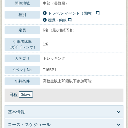
開催地域
中部（長野県）
トラベル･イベント（国内）
種別
標識・約款
定員
6名（最少催行5名）
引率者比率
1:6
（ガイドレシオ）
カテゴリ
トレッキング
イベントNo.
T16SP1
高校生以上70歳以下参加可能
年齢条件
日程
3days
基本情報
コース・スケジュール