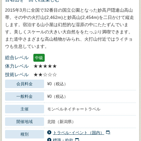
2015年3月に全国で32番目の国立公園となった妙高戸隠連山高山
帯。その中の火打山(2,462m)と妙高山(2,454m)を二日かけて縦走
します。宿泊する山小屋は幻想的な湿原の中にたたずんでいま
す。美しくスケールの大きい大自然ををたっぷり満喫できます。
また道中さまざまな高山植物がみられ、火打山付近ではライチョ
ウも生息しています。
総合レベル
中級
体力レベル
★★★★★
技術レベル
★★☆☆☆
会員料金
¥0（税込）
一般料金
¥0（税込）
主催
モンベルネイチャートラベル
開催地域
北陸（新潟県）
トラベル･イベント（国内）
種別
標識・約款