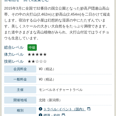
2015年3月に全国で32番目の国立公園となった妙高戸隠連山高山
帯。その中の火打山(2,462m)と妙高山(2,454m)を二日かけて縦走
します。宿泊する山小屋は幻想的な湿原の中にたたずんでいま
す。美しくスケールの大きい大自然ををたっぷり満喫できます。
また道中さまざまな高山植物がみられ、火打山付近ではライチョ
ウも生息しています。
総合レベル
中級
体力レベル
★★★★★
技術レベル
★★☆☆☆
会員料金
¥0（税込）
一般料金
¥0（税込）
主催
モンベルネイチャートラベル
開催地域
北陸（新潟県）
トラベル･イベント（国内）
種別
標識・約款