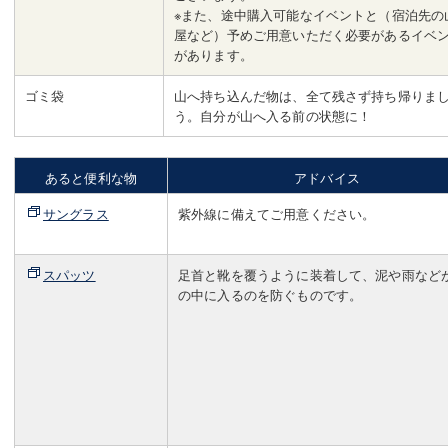
※また、途中購入可能なイベントと（宿泊先の
屋など）予めご用意いただく必要があるイベ
があります。
ゴミ袋
山へ持ち込んだ物は、全て残さず持ち帰りま
う。自分が山へ入る前の状態に！
あると便利な物
アドバイス
サングラス
紫外線に備えてご用意ください。
スパッツ
足首と靴を覆うように装着して、泥や雨など
の中に入るのを防ぐものです。