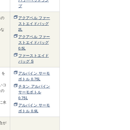
プ
水の
アクアペル ファー
ストエイドバッグ
めな
2L
アクアペル ファー
ストエイドバッグ
0.5L
ファーストエイド
バッグ S
）を
アルパイン サーモ
ボトル 0.75L
いコ
チタン アルパイン
量の
サーモボトル
0.75L
に水
アルパイン サーモ
ボトル 0.9L
合が