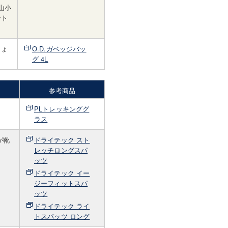
山小
ント
しょ
O.D.ガベッジバッ
グ 4L
参考商品
PLトレッキンググ
ラス
が靴
ドライテック スト
レッチロングスパ
ッツ
ドライテック イー
ジーフィットスパ
ッツ
ドライテック ライ
トスパッツ ロング