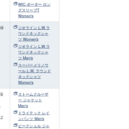
WIC.ボーダー ロン
グスリーブT
Women's
・保
ジオライン L.W.ラ
さ
ウンドネックシャ
着
ツ Women's
ジオライン L.W.ラ
ウンドネックシャ
ツ Men's
スーパーメリノウ
ール L.W. ラウンド
ネックシャツ
Women's
湿
ストームクルーザ
ー ジャケット
。
Men's
ドライテック レイ
ば
ンパンツ Men's
ピークシェル ジャ