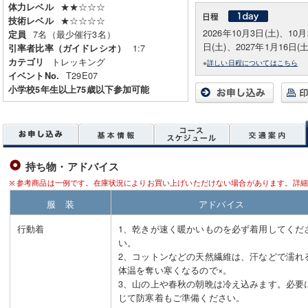
★★☆☆☆
体力レベル
★☆☆☆☆
技術レベル
2026年10月3日(土)、10月
7名（最少催行3名）
定員
日(土)、2027年1月16日(
1:7
引率者比率（ガイドレシオ）
トレッキング
カテゴリ
※
詳しい日程についてはこちら
T29E07
イベントNo.
小学校5年生以上75歳以下参加可能
持ち物・アドバイス
参考商品は一例です。在庫状況によりお買い上げいただけない場合があります。詳細
服 装
アドバイス
行動着
1、乾きが速く暖かいものを必ず着用してくだ
い。
2、コットンなどの天然繊維は、汗などで濡れ
体温を奪い寒くなるので×。
3、山の上や春秋の朝晩は冷え込みます。必要
じて防寒着もご準備ください。