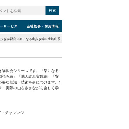
検索
ーサービス
会社概要
・採用情報
山歩き講習会＜楽になる山歩き編＞生駒山系
き講習会シリーズです。「楽になる
図読み編」「地図読み実践編」「安
必要な知識・技術を身につけます。1
す！実際の山を歩きながら楽しく学
ア・チャレンジ