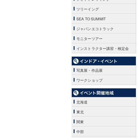
ツリーイング
SEA TO SUMMIT
ジャパンエコトラック
モニターツアー
インストラクター講習・検定会
写真展・作品展
ワークショップ
北海道
東北
関東
中部