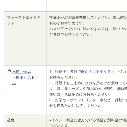
ファーストエイドキ
常備薬や絆創膏を準備してください。袋は防
ット
ものがおすすめです。
バスツアーでバスに酔いやすい方は、酔い止
ど各自でお持ちください。
水筒、保温
1、行動中に各自で飲むのに必要な量（1～2L
（保冷）ボト
お持ちください。
ル
2、行動中もこまめに水分を摂るのが疲れにく
ツ。特に夏シーズンや気温の高い季節、運動
多いコースは多めにお持ちください。
3、お茶やスポーツドリンク、水など、行動中
分を摂るためにお持ちください。
昼食
※イベント料金に含んでいる場合と別料金の場
ございます。