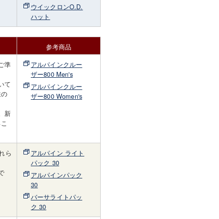
ウイックロンO.D.
ハット
参考商品
ご準
アルパインクルー
ザー800 Men's
いて
アルパインクルー
性の
ザー800 Women's
。新
るこ
れら
アルパイン ライト
パック 30
で
アルパインパック
30
バーサライトパッ
ク 30