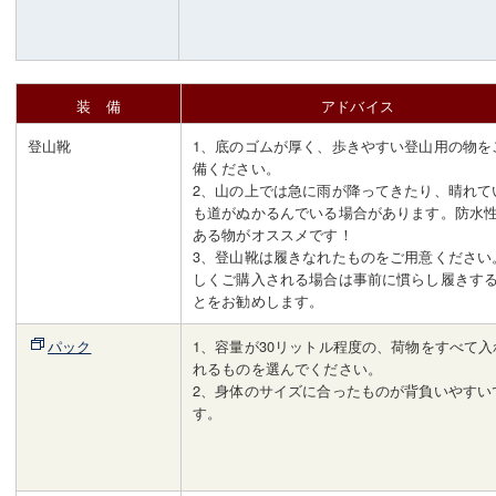
装 備
アドバイス
登山靴
1、底のゴムが厚く、歩きやすい登山用の物を
備ください。
2、山の上では急に雨が降ってきたり、晴れて
も道がぬかるんでいる場合があります。防水
ある物がオススメです！
3、登山靴は履きなれたものをご用意ください
しくご購入される場合は事前に慣らし履きす
とをお勧めします。
パック
1、容量が30リットル程度の、荷物をすべて入
れるものを選んでください。
2、身体のサイズに合ったものが背負いやすい
す。