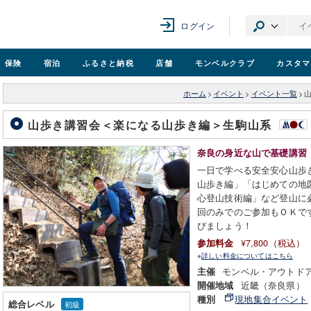
ログイン
保険
宿泊
ふるさと納税
店舗
モンベル
クラブ
カスタマ
ホーム
>
イベント
>
イベント一覧
>
山歩き講習会＜楽になる山歩き編＞生駒山系
奈良の身近な山で基礎講習
一日で学べる安全安心山歩
山歩き編」「はじめての地
心登山技術編」など登山に
回のみでのご参加もＯＫで
びましょう！
¥7,800（税込）
参加料金
※
詳しい料金についてはこちら
モンベル・アウトド
主催
近畿（奈良県）
開催地域
現地集合イベント
種別
総合レベル
初級