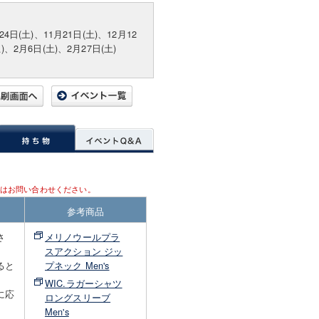
24日(土)、11月21日(土)、12月12
土)、2月6日(土)、2月27日(土)
はお問い合わせください。
参考商品
さ
メリノウールプラ
スアクション ジッ
ると
プネック Men's
WIC.ラガーシャツ
に応
ロングスリーブ
Men's