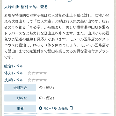
大峰山脈 稲村ヶ岳に登る
岩峰が特徴的な稲村ヶ岳は女人禁制の山上ヶ岳に対し、女性が登
れる大峰山として「女人大峯」と呼ばれ人気の高い山です。役行
者の母を祀る「母公堂」から始まり、美しい樹林帯や山肌を通る
トラバースなど魅力的な登山道を歩きます。また、山頂からの景
色や奥駈道の稜線も見応えがあります。モンベル五條店のゲスト
ハウスに宿泊し、ゆっくり体を休めましょう。モンベル五條店か
ら登山口までの送迎付きで登山を楽しめるお得な宿泊付きプラン
です。
総合レベル
体力レベル
☆☆☆☆☆
技術レベル
☆☆☆☆☆
会員料金
¥0（税込）
一般料金
¥0（税込）
主催
モンベル 五條店