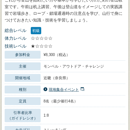
室です。午前は机上講習、午後は登山道をイメージしての実践講
習で岩場歩き、ロープ・鎖場通過時の注意点を学び、山行で身に
つけておきたい知識・技術を学習しましょう。
総合レベル
初級
体力レベル
☆☆☆☆☆
技術レベル
★☆☆☆☆
参加料金
¥8,300（税込）
主催
モンベル・アウトドア・チャレンジ
開催地域
近畿（奈良県）
種別
現地集合イベント
定員
8名（最少催行4名）
引率者比率
1:8
（ガイドレシオ）
カテゴリ
トレッキング