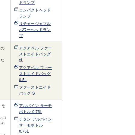
ドランプ
コンパクトヘッド
ランプ
リチャージャブル
パワーヘッドラン
プ
水の
アクアペル ファー
ストエイドバッグ
めな
2L
アクアペル ファー
ストエイドバッグ
0.5L
ファーストエイド
バッグ S
）を
アルパイン サーモ
ボトル 0.75L
いコ
チタン アルパイン
量の
サーモボトル
0.75L