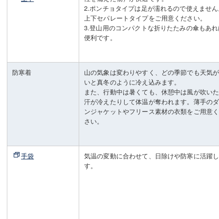
2.ポンチョタイプは足が濡れるので使えません
上下セパレートタイプをご用意ください。
3.登山用のコンパクトな折りたたみの傘もあれ
便利です。
防寒着
山の気象は変わりやすく、どの季節でも天気
いと真冬のように冷え込みます。
また、行動中は暑くても、休憩中は風が吹い
汗が冷えたりして体温が奪われます。薄手の
ンジャケットやフリース素材の衣類をご用意
さい。
手袋
気温の変動に合わせて、日除けや防寒に活躍
す。