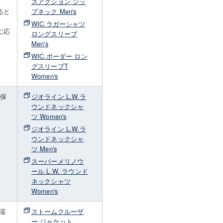
スアクション ジッ
ると
プネック Men's
WIC.ラガーシャツ
に応
ロングスリーブ
Men's
WIC.ボーダー ロン
グスリーブT
Women's
・保
ジオライン L.W.ラ
さ
ウンドネックシャ
着
ツ Women's
ジオライン L.W.ラ
ウンドネックシャ
ツ Men's
スーパーメリノウ
ール L.W. ラウンド
ネックシャツ
Women's
湿
ストームクルーザ
ー ジャケット