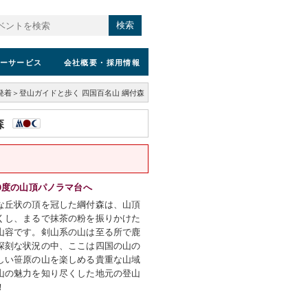
検索
ーサービス
会社概要
・採用情報
発着＞登山ガイドと歩く 四国百名山 綱付森
森
0度の山頂パノラマ台へ
な丘状の頂を冠した綱付森は、山頂
くし、まるで抹茶の粉を振りかけた
山容です。剣山系の山は至る所で鹿
深刻な状況の中、ここは四国の山の
しい笹原の山を楽しめる貴重な山域
山の魅力を知り尽くした地元の登山
！