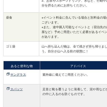
3、お茶やスポーツドリンク、水など、行動中
分を摂るためにお持ちください。
昼食
※イベント料金に含んでいる場合と別料金の場
ございます。
※また、途中購入可能なイベントと（宿泊先の
屋など）予めご用意いただく必要があるイベ
があります。
ゴミ袋
山へ持ち込んだ物は、全て残さず持ち帰りま
う。自分が山へ入る前の状態に！
あると便利な物
アドバイス
サングラス
紫外線に備えてご用意ください。
スパッツ
足首と靴を覆うように装着して、泥や雨など
の中に入るのを防ぐものです。