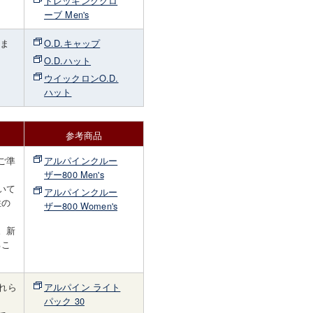
トレッキンググロ
ーブ Men's
しま
O.D.キャップ
O.D.ハット
ウイックロンO.D.
ハット
参考商品
ご準
アルパインクルー
ザー800 Men's
いて
アルパインクルー
性の
ザー800 Women's
。新
るこ
れら
アルパイン ライト
パック 30