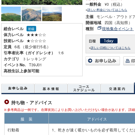
¥0（税込）
一般料金
※
詳しい料金についてはこちら
モンベル・アウトド
主催
四国（高知県）
開催地域
現地集合イベント
総合レベル
種別
初級
★★★☆☆
体力レベル
★☆☆☆☆
技術レベル
6名（最少催行5名）
定員
※
詳しい日程についてはこちら
1:6
引率者比率（ガイドレシオ）
トレッキング
カテゴリ
T39J01
イベントNo.
高校生以上参加可能
持ち物・アドバイス
参考商品は一例です。在庫状況によりお買い上げいただけない場合があります。詳細
服 装
アドバイス
行動着
1、乾きが速く暖かいものを必ず着用してくだ