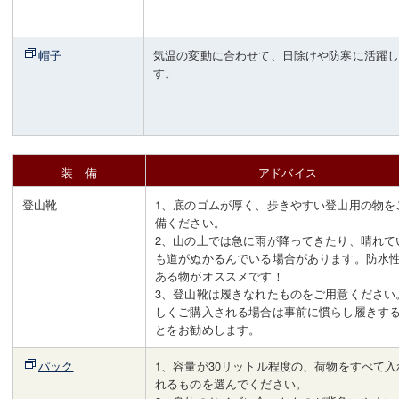
帽子
気温の変動に合わせて、日除けや防寒に活躍
す。
装 備
アドバイス
登山靴
1、底のゴムが厚く、歩きやすい登山用の物を
備ください。
2、山の上では急に雨が降ってきたり、晴れて
も道がぬかるんでいる場合があります。防水
ある物がオススメです！
3、登山靴は履きなれたものをご用意ください
しくご購入される場合は事前に慣らし履きす
とをお勧めします。
パック
1、容量が30リットル程度の、荷物をすべて入
れるものを選んでください。