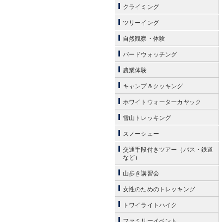
クライミング
ツリーイング
自然観察・体験
バードウォッチング
農業体験
キャンプ＆クッキング
ホワイトウォーターカヤック
雪山トレッキング
スノーシュー
交通手段付きツアー（バス・鉄道
など）
山歩き講習会
女性のためのトレッキング
トワイライトハイク
ファミリーイベント