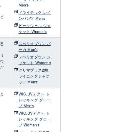
。
Men's
ドライテック レイ
ば
ンパンツ Men's
ピークシェル ジャ
ケット Women's
が悪
スペリオダウン パ
ーカ Men's
たり
スペリオダウン ジ
ダウ
ャケット Women's
くだ
クリマプラス200
ライニングジャケ
ット Men's
しま
WIC.UVテクト ト
レッキング グロー
ブ Men's
WIC.UVテクト ト
レッキング グロー
ブ Women's