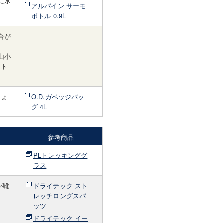
に水
アルパイン サーモ
ボトル 0.9L
合が
山小
ント
しょ
O.D.ガベッジバッ
グ 4L
参考商品
PLトレッキンググ
ラス
が靴
ドライテック スト
レッチロングスパ
ッツ
ドライテック イー