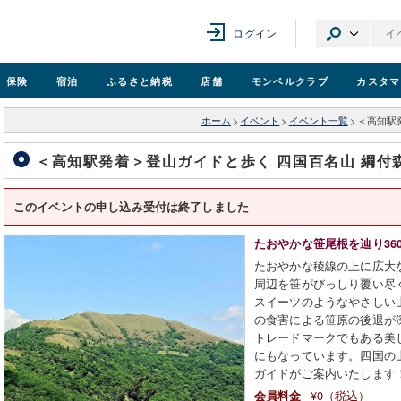
ログイン
保険
宿泊
ふるさと納税
店舗
モンベル
クラブ
カスタマ
ホーム
>
イベント
>
イベント一覧
>
＜高知駅
＜高知駅発着＞登山ガイドと歩く 四国百名山 綱付
このイベントの申し込み受付は終了しました
たおやかな笹尾根を辿り36
たおやかな稜線の上に広大
周辺を笹がびっしり覆い尽
スイーツのようなやさしい
の食害による笹原の後退が
トレードマークでもある美
にもなっています。四国の
ガイドがご案内いたします
¥0（税込）
会員料金