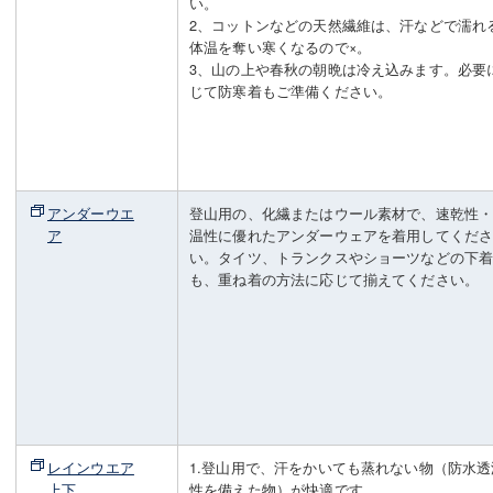
い。
2、コットンなどの天然繊維は、汗などで濡れ
体温を奪い寒くなるので×。
3、山の上や春秋の朝晩は冷え込みます。必要
じて防寒着もご準備ください。
アンダーウエ
登山用の、化繊またはウール素材で、速乾性
ア
温性に優れたアンダーウェアを着用してくだ
い。タイツ、トランクスやショーツなどの下
も、重ね着の方法に応じて揃えてください。
レインウエア
1.登山用で、汗をかいても蒸れない物（防水透
上下
性を備えた物）が快適です。