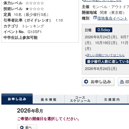
☆☆☆☆☆
体力レベル
モンベル・アウトド
主催
★☆☆☆☆
技術レベル
関東（東京都）
開催地域
10名（最少催行3名）
定員
現地集合イベント
種別
1:10
引率者比率（ガイドレシオ）
トレッキング
カテゴリ
G13SF1
イベントNo.
2026年8月24日(月)、9月
中学生以上参加可能
(月)、10月19日(月)、11
(月)
※
詳しい日程についてはこちら
2026年8月24日(月)
2026
8
年
月
ご希望の開催日を選択してください。