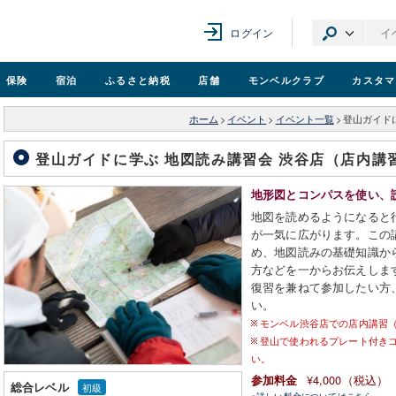
ログイン
保険
宿泊
ふるさと納税
店舗
モンベル
クラブ
カスタマ
ホーム
>
イベント
>
イベント一覧
>
登山ガイド
登山ガイドに学ぶ 地図読み講習会 渋谷店（店内講
地形図とコンパスを使い、
地図を読めるようになると
が一気に広がります。この
め、地図読みの基礎知識か
方などを一からお伝えしま
復習を兼ねて参加したい方
い。
モンベル渋谷店での店内講習
登山で使われるプレート付き
い。
¥4,000（税込）
参加料金
総合レベル
初級
※
詳しい料金についてはこちら