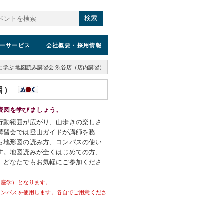
検索
ーサービス
会社概要
・採用情報
に学ぶ 地図読み講習会 渋谷店（店内講習）
習）
読図を学びましょう。
行動範囲が広がり、山歩きの楽しさ
講習会では登山ガイドが講師を務
ら地形図の読み方、コンパスの使い
す。地図読みが全くはじめての方、
、どなたでもお気軽にご参加くださ
（座学）となります。
コンパスを使用します。各自でご用意くださ