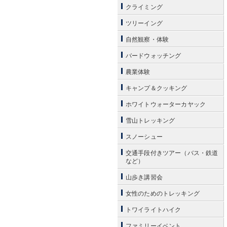
クライミング
ツリーイング
自然観察・体験
バードウォッチング
農業体験
キャンプ＆クッキング
ホワイトウォーターカヤック
雪山トレッキング
スノーシュー
交通手段付きツアー（バス・鉄道
など）
山歩き講習会
女性のためのトレッキング
トワイライトハイク
ファミリーイベント