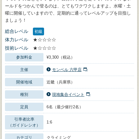
ールドをつかんで登るのは、とてもワクワクしますよ。水曜・土
曜に開催していますので、定期的に通ってレベルアップを目指し
ましょう！
総合レベル
初級
体力レベル
★☆☆☆☆
技術レベル
★☆☆☆☆
参加料金
¥3,300（税込）
主催
モンベル 六甲店
開催地域
近畿（兵庫県）
種別
現地集合イベント
定員
6名（最少催行2名）
引率者比率
1:6
（ガイドレシオ）
カテゴリ
クライミング