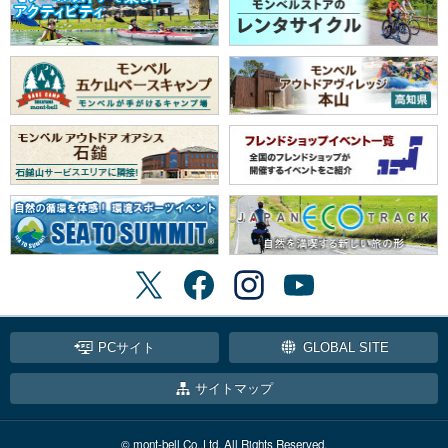
PCサイト
GLOBAL SITE
サイトマップ
© mont-bell Co.,Ltd. All Rights Reserved.